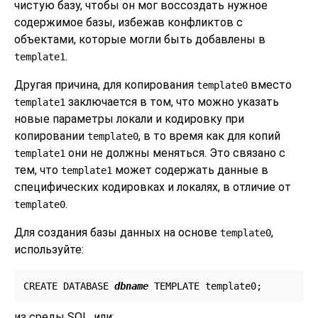
чистую базу, чтобы он мог воссоздать нужное
содержимое базы, избежав конфликтов с
объектами, которые могли быть добавлены в
.
template1
Другая причина, для копирования
вместо
template0
заключается в том, что можно указать
template1
новые параметры локали и кодировку при
копировании
, в то время как для копий
template0
они не должны меняться. Это связано с
template1
тем, что
может содержать данные в
template1
специфических кодировках и локалях, в отличие от
.
template0
Для создания базы данных на основе
,
template0
используйте:
CREATE DATABASE 
dbname
 TEMPLATE template0;
из среды SQL, или: