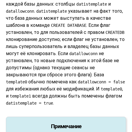
каждой базы данных: столбцы
и
datistemplate
.
указывает на факт того,
datallowconn
datistemplate
что база данных может выступать в качестве
шаблона в команде
. Если флаг
CREATE DATABASE
установлен, то для пользователей с правом
CREATEDB
клонирование доступно; если флаг не установлен, то
лишь суперпользователь и владелец базы данных
могут её клонировать. Если
не
datallowconn
установлен, то новые подключения к этой базе не
допустимы (однако текущие сеансы не
закрываются при сбросе этого флага). База
обычно помечена как
template0
datallowconn = false
для избежания любых её модификаций. И
,
template0
и
всегда должны быть помечены флагом
template1
.
datistemplate = true
Примечание