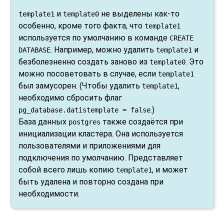
и
не выделены как-то
template1
template0
особенно, кроме того факта, что
template1
используется по умолчанию в команде
CREATE
. Например, можно удалить
и
DATABASE
template1
безболезненно создать заново из
. Это
template0
можно посоветовать в случае, если
template1
был замусорен. (Чтобы удалить
,
template1
необходимо сбросить флаг
.)
pg_database.datistemplate = false
База данных
также создаётся при
postgres
инициализации кластера. Она используется
пользователями и приложениями для
подключения по умолчанию. Представляет
собой всего лишь копию
, и может
template1
быть удалена и повторно создана при
необходимости.