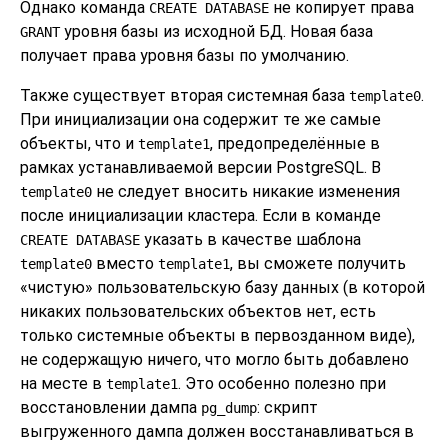
Однако команда
не копирует права
CREATE DATABASE
уровня базы из исходной БД. Новая база
GRANT
получает права уровня базы по умолчанию.
Также существует вторая системная база
.
template0
При инициализации она содержит те же самые
объекты, что и
, предопределённые в
template1
рамках устанавливаемой версии
PostgreSQL
. В
не следует вносить никакие изменения
template0
после инициализации кластера. Если в команде
указать в качестве шаблона
CREATE DATABASE
вместо
, вы сможете получить
template0
template1
«
чистую
»
пользовательскую базу данных (в которой
никаких пользовательских объектов нет, есть
только системные объекты в первозданном виде),
не содержащую ничего, что могло быть добавлено
на месте в
. Это особенно полезно при
template1
восстановлении дампа
: скрипт
pg_dump
выгруженного дампа должен восстанавливаться в