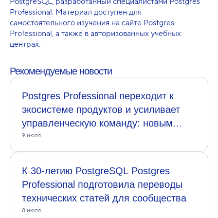
PostgreSQL, разработанный специалистами Postgres
Professional. Материал доступен для
самостоятельного изучения на
сайте
Postgres
Professional, а также в авторизованных учебных
центрах.
Рекомендуемые новости
Postgres Professional переходит к
экосистеме продуктов и усиливает
управленческую команду: новым
генеральным директором назначен
9 июля
Артём Галонский
К 30-летию PostgreSQL Postgres
Professional подготовила переводы
технических статей для сообщества
8 июля