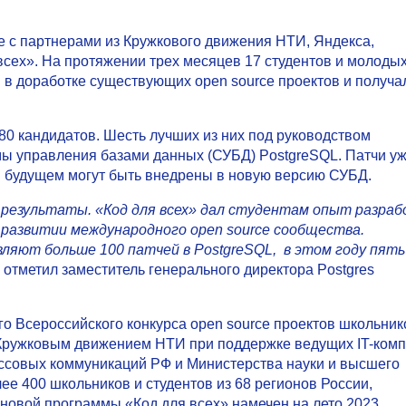
е с партнерами из Кружкового движения НТИ, Яндекса,
сех». На протяжении трех месяцев 17 студентов и молоды
 в доработке существующих open source проектов и получа
 80 кандидатов. Шесть лучших из них под руководством
мы управления базами данных (СУБД) PostgreSQL. Патчи у
в будущем могут быть внедрены в новую версию СУБД.
результаты. «Код для всех» дал студентам опыт разра
 развитии международного open source сообщества.
авляют больше 100 патчей в PostgreSQL, в этом году пять
 отметил заместитель генерального директора Postgres
о Всероссийского конкурса open source проектов школьник
у Кружковым движением НТИ при поддержке ведущих IT-ком
ассовых коммуникаций РФ и Министерства науки и высшего
ее 400 школьников и студентов из 68 регионов России,
т новой программы
«Код для всех»
намечен на лето 2023.