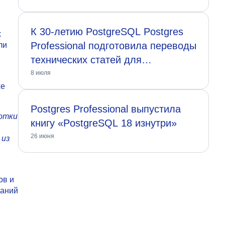
Артём Галонский
К 30-летию PostgreSQL Postgres
х
Professional подготовила переводы
ли
технических статей для
сообщества
8 июля
же
Postgres Professional выпустила
ботки
книгу «PostgreSQL 18 изнутри»
26 июня
 из
ов и
паний