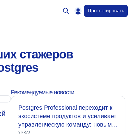
Протестировать
ших стажеров
stgres
Рекомендуемые новости
Postgres Professional переходит к
ей
экосистеме продуктов и усиливает
управленческую команду: новым
генеральным директором назначен
9 июля