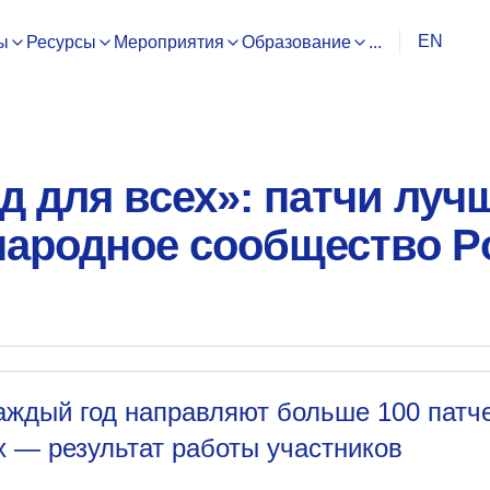
EN
ы
Ресурсы
Мероприятия
Образование
...
д для всех»: патчи луч
ародное сообщество Po
 каждый год направляют больше 100 патч
их — результат работы участников