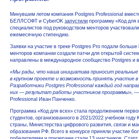
Минувшим летом компания Postgres Professional вмест
БЕЛЛСОФТ и CyberOK
запустили
программу «Код для в
специалистов под руководством менторов участвовали
ежемесячную стипендию.
Заявки на участие в треке Postgres Pro подали больше
менторов компании создали патчи для открытой систе
направлены в международное сообщество Postgres и 
«Мы рады, что наша инициатива приносит реальные 
в крупном проекте и возможность принять участие в
Разработчики Postgres Professional каждый год напр
них — результат работы участников программы»,
—
Professional Иван Панченко.
Программа «Код для всех» стала продолжением первог
студентов, организованного в 2021/2022 учебном год
страны, Министерства цифрового развития, связи и м
образования РФ. Всего в конкурсе приняли участие бол
победителями и призерами стали 13 участников. Стар