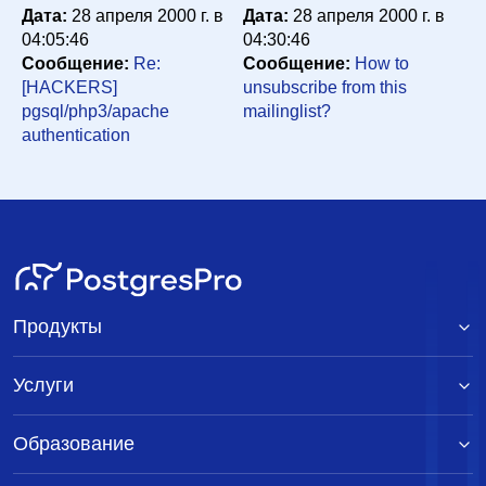
Дата:
authentication
28 апреля 2000 г. в
wieck@debis.com (Jan Wieck)
Дата:
28 апреля 2000 г. в
27
04:05:46
апреля 2000 г. в 23:31:18
04:30:46
Сообщение:
Re:
Сообщение:
How to
Re: [HACKERS] pgsql/php3/apache authentication
[HACKERS]
unsubscribe from this
Peter Eisentraut <e99re41@DoCS.UU.SE>
28
pgsql/php3/apache
mailinglist?
апреля 2000 г. в 04:05:46
authentication
Продукты
Услуги
Образование