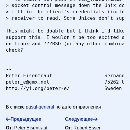
> socket control message down the Unix doma
апреля 2000 г. в 06:01:47
> fill in the client's credentials (includi
Re: [HACKERS] pgsql/php3/apache authentication
> receiver to read. Some Unices don't suppo
Peter Eisentraut <e99re41@DoCS.UU.SE>
28
апреля 2000 г. в 04:09:46
This might be doable but I think I'd like t
Re: [HACKERS] pgsql/php3/apache authentication
support this. I wouldn't be too excited abo
Malcolm Beattie <mbeattie@sable.ox.ac.uk>
10 мая
on Linux and ???BSD (or any other combinati
2000 г. в 05:23:00
check?

Re: [HACKERS] pgsql/php3/apache authentication
wieck@debis.com (Jan Wieck)
27 апреля 2000 г. в
-- 

05:57:01
Peter Eisentraut                  Sernander
Re: [HACKERS] pgsql/php3/apache authentication
peter_e@gmx.net                   75262 Upp
Jim Mercer <jim@reptiles.org>
27 апреля 2000 г. в
http://yi.org/peter-e/            Sweden

16:09:43
Re: Re: [HACKERS] pgsql/php3/apache
authentication
Lincoln Yeoh
В списке
pgsql-general
по дате отправления
<lylyeoh@mecomb.com>
27 апреля 2000 г. в
Предыдущее
23:27:57
Следующее
От:
Peter Eisentraut
Re: Re: [HACKERS] pgsql/php3/apache
От:
Robert Esser