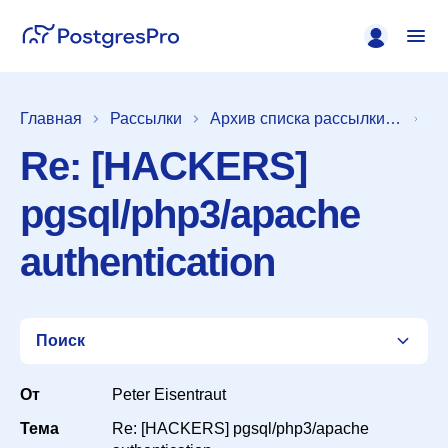
Главная
Рассылки
Архив списка рассылки [pgsql-general]
Re: [HACKERS]
pgsql/php3/apache
authentication
Поиск
От
Peter Eisentraut
Тема
Re: [HACKERS] pgsql/php3/apache
Список