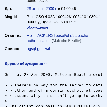
authentication
Дата
28 апреля 2000 г.
в
04:09:46
Период
Msg-id
Pine.GSO.4.02A.10004281005410.10804-1
00000@Uggla.DoCS.UU.SE
обсуждение
Сортировка
Ответ на
Re: [HACKERS] pgsql/php3/apache
authentication
(Malcolm Beattie)
Список
pgsql-general
Искать
Дерево обсуждения
pgsql/php3/apache authentication
Jim Mercer
On Thu, 27 Apr 2000, Malcolm Beattie wrote:
<jim@reptiles.org>
26 апреля 2000 г. в 14:19:23
Re: [HACKERS] pgsql/php3/apache authentication
> > There's no way for the server to determ
Peter Eisentraut <e99re41@DoCS.UU.SE>
27 апреля
> > other end of a domain socket; at least 
2000 г. в 04:25:07
> > essentially this isn't going to work.

> 

Re: [HACKERS] pgsql/php3/apache authentication
> The client can pass an SCM_CREDENTIALS (L
Malcolm Beattie <mbeattie@sable.ox.ac.uk>
27