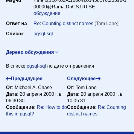
Msg-id
Pine.GSO.4.02A.10004201458170.23396-1
Период
00000@Rama.DoCS.UU.SE
обсуждение
Ответ на
Re: Counting distinct names
(Tom Lane)
Сортировка
Список
pgsql-sql
Искать
Дерево обсуждения
Re: Counting distinct names
"G. Anthony Reina"
В списке
pgsql-sql
по дате отправления
<reina@nsi.edu>
18 апреля 2000 г. в 15:53:02
Re: Counting distinct names
Tom Lane
Предыдущее
Следующее
<tgl@sss.pgh.pa.us>
19 апреля 2000 г. в 01:06:08
От:
Michael A. Chase
От:
Tom Lane
Re: Counting distinct names
Christopher Sawtell
Дата:
20 апреля 2000 г. в
Дата:
20 апреля 2000 г. в
<csawtell@xtra.co.nz>
19 апреля 2000 г. в 22:38:22
06:30:30
10:05:31
Сообщение:
Re: How to do
Сообщение:
Re: Counting
Re: Counting distinct names
Tom Lane
this in pgsql?
distinct names
<tgl@sss.pgh.pa.us>
19 апреля 2000 г. в 22:55:25
Re: Counting distinct names
Peter Eisentraut
<e99re41@DoCS.UU.SE>
20 апреля 2000 г. в