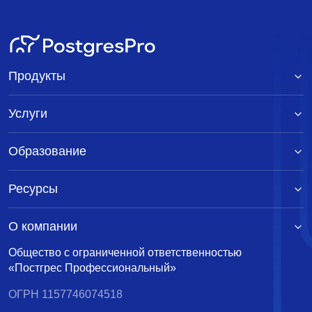
09:08:09
Re: Counting distinct names
Tom Lane
<tgl@sss.pgh.pa.us>
20 апреля 2000 г. в 10:05:31
Re: Counting distinct names
Peter Eisentraut
Продукты
<peter_e@gmx.net>
21 апреля 2000 г. в 18:02:54
Услуги
Образование
Ресурсы
О компании
Общество с ограниченной ответственностью
«Постгрес Профессиональный»
ОГРН 1157746074518