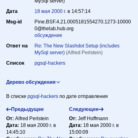
MySql server)
Дата
18 мая 2000 г.
в
14:57:14
Период
Msg-id
Pine.BSF.4.21.0005181554270.1273-10000
0@thelab.hub.org
обсуждение
Сортировка
Ответ на
Re: The New Slashdot Setup (includes
MySql server)
(Alfred Perlstein)
Список
pgsql-hackers
Искать
Дерево обсуждения
Re: MySQL crashme test and PostgreSQL
Mike Mascari
В списке
pgsql-hackers
по дате отправления
<mascarm@mascari.com>
20 мая 2000 г. в 23:48:23
Re: MySQL crashme test and PostgreSQL
"Matthias
Предыдущее
Следующее
Urlichs" <smurf@noris.net>
21 мая 2000 г. в 00:37:08
От:
Alfred Perlstein
От:
Jeff Hoffmann
Re: Re: MySQL crashme test and PostgreSQL
Дата:
18 мая 2000 г. в
Дата:
18 мая 2000 г. в
Benjamin Adida <ben@mit.edu>
21 мая 2000 г. в
14:45:10
15:00:09
10:34:14