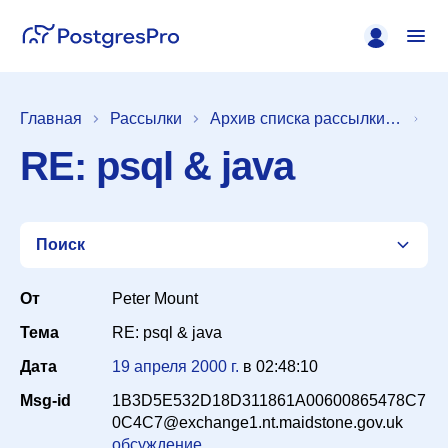
Главная
Рассылки
Архив списка рассылки [pgsql-interfaces]
RE: psql & java
Поиск
От
Peter Mount
Тема
RE: psql & java
Список
Дата
19 апреля 2000 г.
в
02:48:10
Msg-id
1B3D5E532D18D311861A00600865478C7
Период
0C4C7@exchange1.nt.maidstone.gov.uk
обсуждение