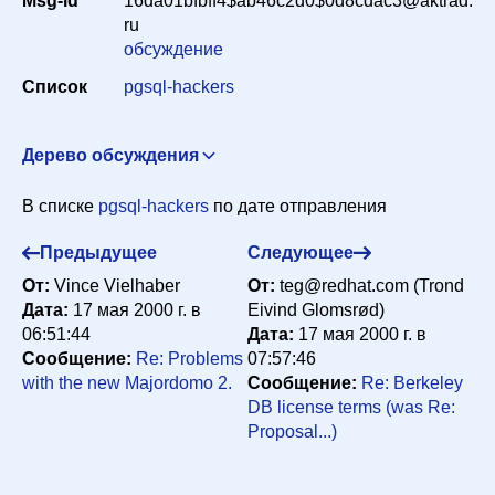
Msg-id
16da01bfbff4$ab46c2d0$0d8cdac3@aktrad.
Период
ru
обсуждение
Список
pgsql-hackers
Сортировка
Дерево обсуждения
Искать
Re: Problems with the new Majordomo 2.
"Gene Sokolov"
В списке
pgsql-hackers
по дате отправления
<hook@aktrad.ru>
17 мая 2000 г. в 07:40:57
Предыдущее
Следующее
От:
Vince Vielhaber
От:
teg@redhat.com (Trond
Дата:
17 мая 2000 г. в
Eivind Glomsrød)
06:51:44
Дата:
17 мая 2000 г. в
Сообщение:
Re: Problems
07:57:46
with the new Majordomo 2.
Сообщение:
Re: Berkeley
DB license terms (was Re:
Proposal...)