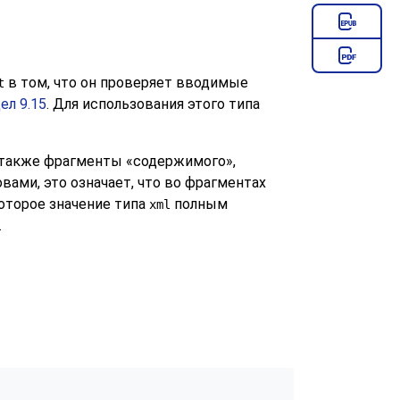
в том, что он проверяет вводимые
t
ел 9.15
. Для использования этого типа
а также фрагменты
«
содержимого
»
,
вами, это означает, что во фрагментах
оторое значение типа
полным
xml
.