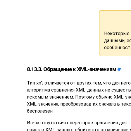
Некоторые 
данными, ес
особенност
8.13.3. Обращение к XML-значениям
#
Тип
отличается от других тем, что для не
xml
алгоритма сравнения XML-данных не существу
искомым значением. Поэтому обычно XML-зн
XML-значения, преобразовав их сначала в тек
бесполезен.
Из-за отсутствия операторов сравнения для 
поиск в XML данных, обойти это ограничение 