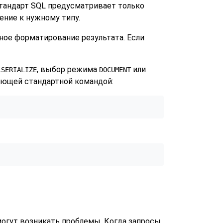
стандарт SQL предусматривает только
ение к нужному типу.
ное форматирование результата. Если
, выбор режима
или
LSERIALIZE
DOCUMENT
ующей стандартной командой:
могут возникать проблемы. Когда запросы