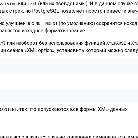
или
(или их псевдонимы). И в данном случае 
varying
text
ых строк, но PostgreSQL позволяет просто привести знач
но улучшен, а с
(по умолчанию) сохранится исход
NO INDENT
храняется исходное форматирование.
или наоборот без использования функций
и
xml
XMLPARSE
XM
ии сеанса
«
XML option
»
, установить который можно след
, так что допускаются все формы XML-данных.
CONTENT
данных используются разные кодировки символов, с этим 