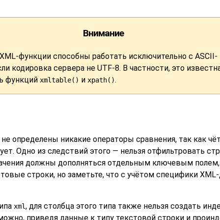
Внимание
XML-функции способны работать исключительно с ASCII-
ли кодировка сервера не UTF-8. В частности, это известн
ь функций
и
.
xmltable()
xpath()
го не определены никакие операторы сравнения, так как ч
ет. Одно из следствий этого — нельзя отфильтровать ст
ачения должны дополняться отдельным ключевым полем, 
стовые строки, но заметьте, что с учётом специфики XML
типа
, для столбца этого типа также нельзя создать ин
xml
можно, приведя данные к типу текстовой строки и проинд