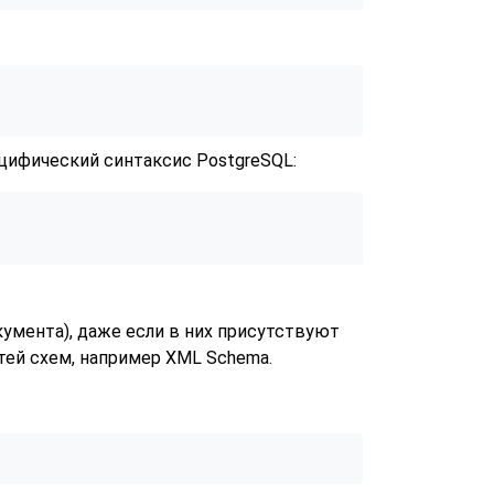


ецифический синтаксис PostgreSQL:
кумента),
даже если в них присутствуют
ей схем, например XML Schema.