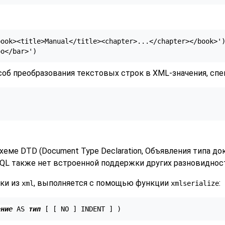
ook><title>Manual</title><chapter>...</chapter></book>')
особ преобразования текстовых строк в XML-значения, сп
еме DTD (Document Type Declaration, Объявления типа до
SQL
также нет встроенной поддержки других разновидност
оки из
, выполняется с помощью функции
:
xml
xmlserialize
ение
 AS 
тип