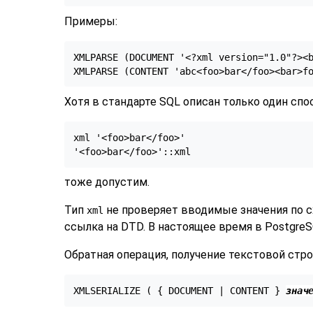
Примеры:
XMLPARSE (DOCUMENT '<?xml version="1.0"?><b
Хотя в стандарте SQL описан только один сп
xml '<foo>bar</foo>'

тоже допустим.
Тип
не проверяет вводимые значения по сх
xml
ссылка на DTD. В настоящее время в
Postgre
Обратная операция, получение текстовой стр
XMLSERIALIZE ( { DOCUMENT | CONTENT } 
знач