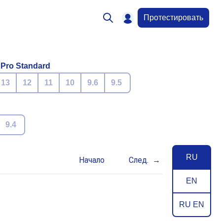
Протестировать
 Pro Standard
13
12
11
10
9.6
9.5
9.4
RU
Начало
След.
EN
RU EN