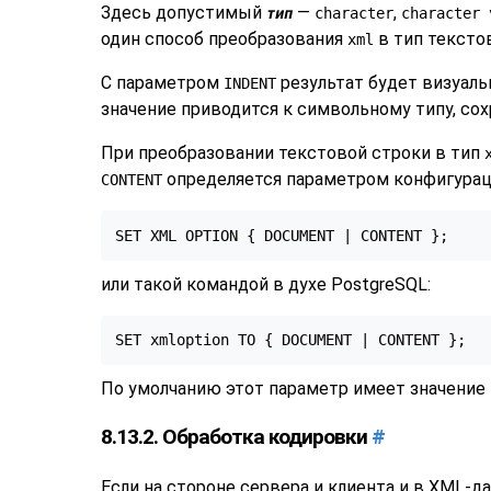
Здесь допустимый
—
,
тип
character
character 
один способ преобразования
в тип текстов
xml
С параметром
результат будет визуаль
INDENT
значение приводится к символьному типу, со
При преобразовании текстовой строки в тип
определяется параметром конфигурац
CONTENT
или такой командой в духе PostgreSQL:
По умолчанию этот параметр имеет значение
8.13.2. Обработка кодировки
#
Если на стороне сервера и клиента и в XML-