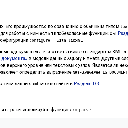
ых. Его преимущество по сравнению с обычным типом
tex
 для работы с ним есть типобезопасные функции; см.
Разд
конфигурации
.
configure --with-libxml
енные
«
документы
»
, в соответствии со стандартом XML, 
 документа
»
в модели данных XQuery и XPath. Другими сло
 верхнего уровня или текстовых узлов. Является ли нек
озволяет определить выражение
xml-значение
IS DOCUMENT
х типа данных
можно найти в
Разделе D.3
.
xml
ой строки, используйте функцию
:
xmlparse