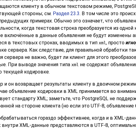
вращаются клиенту в обычном текстовом режиме, Postgre
ствующей стороны; см.
Раздел 23.3
. В том числе это прои
предыдущих примерах. Обычно это означает, что объявле
льности, когда текстовая строка преобразуется из одной
ые включённые в данные объявления не будут изменены а
ся в текстовых строках, вводимых в тип
, просто
игн
xml
е сервера. Как следствие, для правильной обработки та
я сервера не важно, будет ли клиент для этого преобраз
ые. При выводе значения типа
не содержат объявления
xml
о текущей кодировке.
р и он возвращает результаты клиенту в двоичном режим
учае объявление кодировки в XML принимается во внимание,
вует стандарту XML; заметьте, что PostgreSQL не поддер
нной на стороне клиента (но если это UTF-8, объявление 
брабатываться гораздо эффективнее, когда и в XML-данны
ак внутри XML-данные представляются в UTF-8, оптимальн