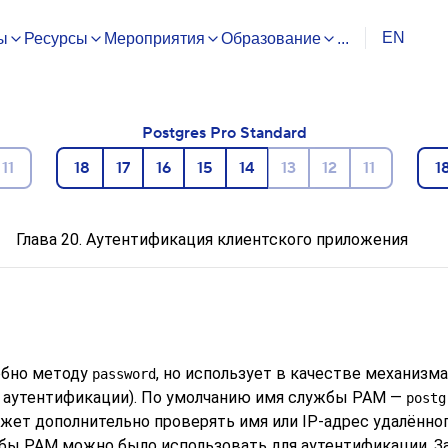
EN
ы
Ресурсы
Мероприятия
Образование
...
Postgres Pro Standard
11
18
17
16
15
14
13
12
11
1
Глава 20. Аутентификация клиентского приложения
обно методу
, но использует в качестве механизм
password
и аутентификации). По умолчанию имя службы PAM —
postg
ожет дополнительно проверять имя или IP-адрес удалённо
обы PAM можно было использовать для аутентификации. 