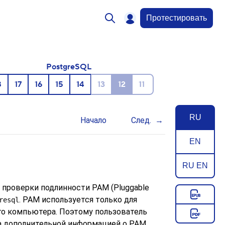
Протестировать
PostgreSQL
8
17
16
15
14
13
12
11
RU
Начало
След.
EN
RU EN
а проверки подлинности PAM (Pluggable
. PAM используется только для
resql
го компьютера. Поэтому пользователь
За дополнительной информацией о PAM