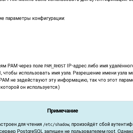
е параметры конфигурации:
лям PAM через поле
IP-адрес либо имя удалённо
PAM_RHOST
1, чтобы использовать имя узла. Разрешение имени узла 
PAM не задействуют эту информацию, так что этот параме
которой он используется.)
Примечание
астроен для чтения
, произойдёт сбой аутентиф
/etc/shadow
сервер PostgreSQL запущен не пользователем root. Однако