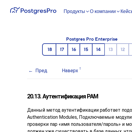
Продукты
О компании
Кейс
Postgres Pro Enterprise
18
17
16
15
14
13
12
Пред.
Наверх
20.13. Аутентификация PAM
Данный метод аутентификации работает под
Authentication Modules, Подключаемые модул
проверки пар «имя пользователя/пароль» и м
должен уже существовать в базе данных, чт