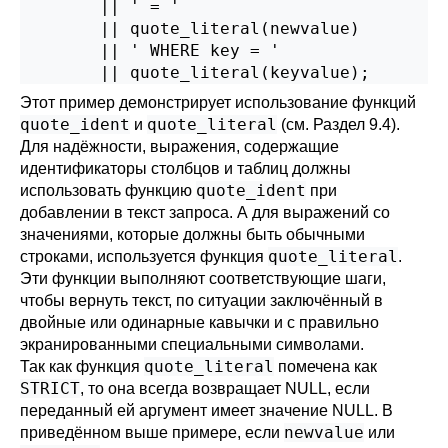
        || ' = '

        || quote_literal(newvalue)

        || ' WHERE key = '

        || quote_literal(keyvalue);
Этот пример демонстрирует использование функций
quote_ident
quote_literal
и
(см.
Раздел 9.4
).
Для надёжности, выражения, содержащие
идентификаторы столбцов и таблиц должны
quote_ident
использовать функцию
при
добавлении в текст запроса. А для выражений со
значениями, которые должны быть обычными
quote_literal
строками, используется функция
.
Эти функции выполняют соответствующие шаги,
чтобы вернуть текст, по ситуации заключённый в
двойные или одинарные кавычки и с правильно
экранированными специальными символами.
quote_literal
Так как функция
помечена как
STRICT
, то она всегда возвращает NULL, если
переданный ей аргумент имеет значение NULL. В
newvalue
приведённом выше примере, если
или