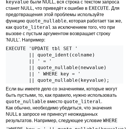
keyvalue
были NULL, вся строка с текстом запроса
EXECUTE
станет NULL, что приведёт к ошибке в
. Для
предотвращения этой проблемы используйте
quote_nullable
функцию
, которая работает так же,
quote_literal
как
за исключением того, что при
вызове с пустым аргументом возвращает строку
'NULL'. Например:
EXECUTE 'UPDATE tbl SET '

        || quote_ident(colname)

        || ' = '

        || quote_nullable(newvalue)

        || ' WHERE key = '

        || quote_nullable(keyvalue);
Если вы имеете дело со значениями, которые могут
быть пустыми, то, как правило, нужно использовать
quote_nullable
quote_literal
вместо
.
Как обычно, необходимо убедиться, что значения
NULL в запросе не принесут неожиданных
WHERE
результатов. Например, следующее условие