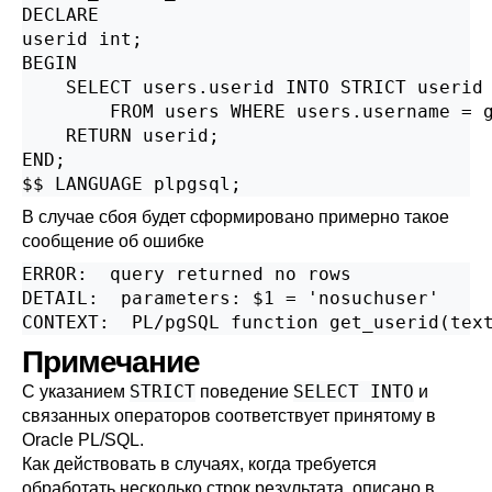
DECLARE

userid int;

BEGIN

    SELECT users.userid INTO STRICT userid

        FROM users WHERE users.username = g
    RETURN userid;

END;

$$ LANGUAGE plpgsql;
В случае сбоя будет сформировано примерно такое
сообщение об ошибке
ERROR:  query returned no rows

DETAIL:  parameters: $1 = 'nosuchuser'

CONTEXT:  PL/pgSQL function get_userid(tex
Примечание
STRICT
SELECT INTO
С указанием
поведение
и
связанных операторов соответствует принятому в
Oracle PL/SQL.
Как действовать в случаях, когда требуется
обработать несколько строк результата, описано в