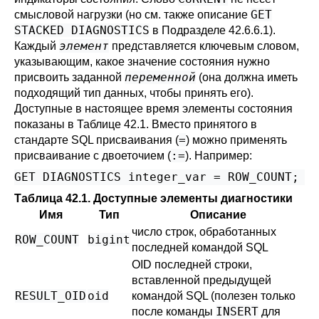
GET
смысловой нагрузки (но см. также описание
STACKED DIAGNOSTICS
в
Подразделе 42.6.6.1
).
элемент
Каждый
представляется ключевым словом,
указывающим, какое значение состояния нужно
переменной
присвоить заданной
(она должна иметь
подходящий тип данных, чтобы принять его).
Доступные в настоящее время элементы состояния
показаны в
Таблице 42.1
. Вместо принятого в
=
стандарте SQL присваивания (
) можно применять
:=
присваивание с двоеточием (
). Например:
GET DIAGNOSTICS integer_var = ROW_COUNT;
Таблица 42.1. Доступные элементы диагностики
Имя
Тип
Описание
число строк, обработанных
ROW_COUNT
bigint
последней командой
SQL
OID последней строки,
вставленной предыдущей
RESULT_OID
oid
командой
SQL
(полезен только
INSERT
после команды
для