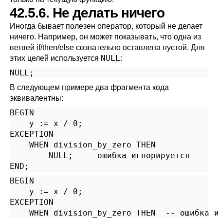
42.5.6. Не делать ничего
Иногда бывает полезен оператор, который не делает
ничего. Например, он может показывать, что одна из
ветвей if/then/else сознательно оставлена пустой. Для
NULL
этих целей используется
:
В следующем примере два фрагмента кода
эквивалентны:
BEGIN

    y := x / 0;

EXCEPTION

    WHEN division_by_zero THEN

        NULL;  -- ошибка игнорируется

END;
BEGIN

    y := x / 0;

EXCEPTION

    WHEN division_by_zero THEN  -- ошибка и