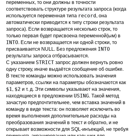
переменных, то они должны в точности
соответствовать структуре результата запроса (когда
record
используется переменная типа
, она
автоматически приводится к типу строки результата
запроса). Если возвращается несколько строк, то
только первая будет присвоена переменной(ым) в
INTO
. Если не возвращается ни одной строки, то
INTO
присваивается NULL. Без предложения
результаты запроса отбрасываются.
STRICT
С указанием
запрос должен вернуть ровно
одну строку, иначе выдаётся сообщение об ошибке.
В тексте команды можно использовать значения
параметров, ссылки на параметры обозначаются как
$1
$2
,
и т. д. Эти символы указывают на значения,
USING
находящиеся в предложении
. Такой метод
зачастую предпочтительнее, чем вставка значений в
команду в виде текста: он позволяет исключить во
время выполнения дополнительные расходы на
преобразования значений в текст и обратно, и не
открывает возможности для SQL-инъекций, не требуя
применять экранирование или кавычки для