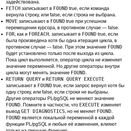
задействована.
FETCH
FOUND
записывают в
true, если команда
вернула строку, или false, если строка не выбрана.
MOVE
FOUND
записывают в
true при успешном
перемещении курсора, в противном случае — false.
FOR
FOREACH
FOUND
, как и
, записывает в
true, если
была произведена хотя бы одна итерация цикла, в
FOUND
противном случае — false. При этом значение
будет установлено только после выхода из цикла.
Пока цикл выполняется, оператор цикла не изменяет
значение переменной. Но другие операторы внутри
FOUND
цикла могут менять значение
.
RETURN QUERY
RETURN QUERY EXECUTE
и
FOUND
записывают в
true, если запрос вернул хотя бы
одну строку, или false, если строки не выбраны.
Другие операторы
PL/pgSQL
не меняют значение
FOUND
EXECUTE
. Помните в частности, что
изменяет
GET DIAGNOSTICS
FOUND
вывод
, но не меняет
.
FOUND
является локальной переменной в каждой
функции
PL/pgSQL
и любые её изменения, влияют
только на текущую функцию.