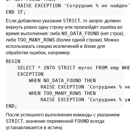
    RAISE EXCEPTION 'Сотрудник % не найден'
END IF;
STRICT
Если добавлено указание
, то запрос должен
вернуть ровно одну строку или произойдёт ошибка во
NO_DATA_FOUND
время выполнения: либо
(нет строк),
TOO_MANY_ROWS
либо
(более одной строки). Можно
использовать секцию исключений в блоке для
обработки ошибок, например:
BEGIN

    SELECT * INTO STRICT myrec FROM emp WHE
    EXCEPTION

        WHEN NO_DATA_FOUND THEN

            RAISE EXCEPTION 'Сотрудник % не
        WHEN TOO_MANY_ROWS THEN

            RAISE EXCEPTION 'Сотрудник % уж
END;
После успешного выполнения команды с указанием
STRICT
FOUND
, значение переменной
всегда
устанавливается в истину.