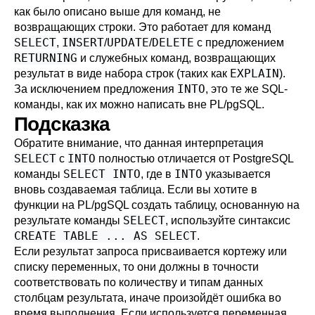
как было описано выше для команд, не
возвращающих строки. Это работает для команд
SELECT
INSERT
UPDATE
DELETE
,
/
/
с предложением
RETURNING
и служебных команд, возвращающих
EXPLAIN
результат в виде набора строк (таких как
).
INTO
За исключением предложения
, это те же SQL-
команды, как их можно написать вне
PL/pgSQL
.
Подсказка
Обратите внимание, что данная интерпретация
SELECT
INTO
с
полностью отличается от
PostgreSQL
SELECT INTO
INTO
команды
, где в
указывается
вновь создаваемая таблица. Если вы хотите в
функции на
PL/pgSQL
создать таблицу, основанную на
SELECT
результате команды
, используйте синтаксис
CREATE TABLE ... AS SELECT
.
Если результат запроса присваивается кортежу или
списку переменных, то они должны в точности
соответствовать по количеству и типам данных
столбцам результата, иначе произойдёт ошибка во
время выполнения. Если используется переменная