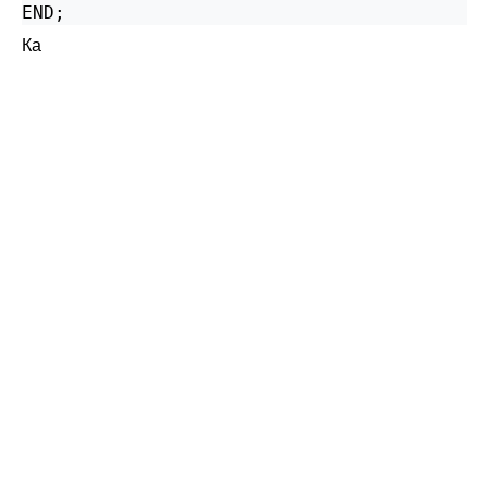
END;
Ка