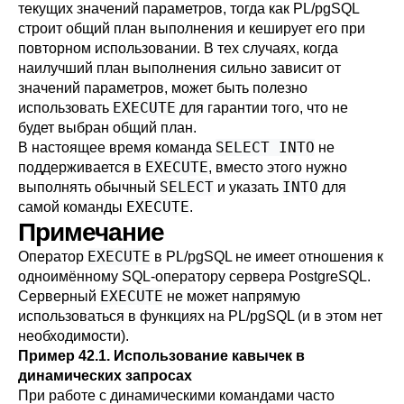
текущих значений параметров, тогда как
PL/pgSQL
строит общий план выполнения и кеширует его при
повторном использовании. В тех случаях, когда
наилучший план выполнения сильно зависит от
значений параметров, может быть полезно
EXECUTE
использовать
для гарантии того, что не
будет выбран общий план.
SELECT INTO
В настоящее время команда
не
EXECUTE
поддерживается в
, вместо этого нужно
SELECT
INTO
выполнять обычный
и указать
для
EXECUTE
самой команды
.
Примечание
EXECUTE
Оператор
в
PL/pgSQL
не имеет отношения к
одноимённому SQL-оператору сервера
PostgreSQL
.
EXECUTE
Серверный
не может напрямую
использоваться в функциях на
PL/pgSQL
(и в этом нет
необходимости).
Пример 42.1. Использование кавычек в
динамических запросах
При работе с динамическими командами часто