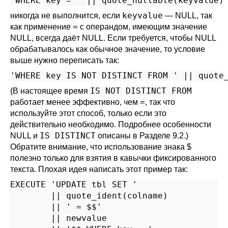
'WHERE key = ' || quote_nullable(keyvalue)
keyvalue
никогда не выполнится, если
— NULL, так
=
как применение
с операндом, имеющим значение
NULL, всегда даёт NULL. Если требуется, чтобы NULL
обрабатывалось как обычное значение, то условие
выше нужно переписать так:
'WHERE key IS NOT DISTINCT FROM ' || quote
IS NOT DISTINCT FROM
(В настоящее время
=
работает менее эффективно, чем
, так что
используйте этот способ, только если это
действительно необходимо. Подробнее особенности
IS DISTINCT
NULL и
описаны в
Разделе 9.2
.)
Обратите внимание, что использование знака $
полезно только для взятия в кавычки фиксированного
текста. Плохая идея написать этот пример так:
EXECUTE 'UPDATE tbl SET '

        || quote_ident(colname)

        || ' = $$'

        || newvalue
