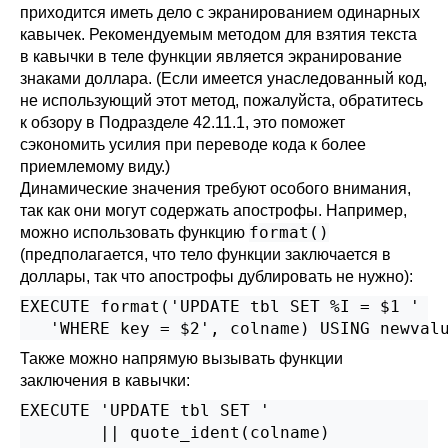
приходится иметь дело с экранированием одинарных
кавычек. Рекомендуемым методом для взятия текста
в кавычки в теле функции является экранирование
знаками доллара. (Если имеется унаследованный код,
не использующий этот метод, пожалуйста, обратитесь
к обзору в
Подразделе 42.11.1
, это поможет
сэкономить усилия при переводе кода к более
приемлемому виду.)
Динамические значения требуют особого внимания,
так как они могут содержать апострофы. Например,
format()
можно использовать функцию
(предполагается, что тело функции заключается в
доллары, так что апострофы дублировать не нужно):
EXECUTE format('UPDATE tbl SET %I = $1 '

   'WHERE key = $2', colname) USING newval
Также можно напрямую вызывать функции
заключения в кавычки:
EXECUTE 'UPDATE tbl SET '

        || quote_ident(colname)
