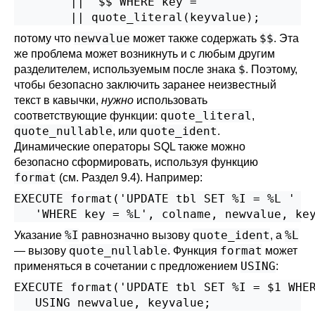
        || '$$ WHERE key = '

        || quote_literal(keyvalue);
newvalue
$$
потому что
может также содержать
. Эта
же проблема может возникнуть и с любым другим
$
разделителем, используемым после знака
. Поэтому,
чтобы безопасно заключить заранее неизвестный
текст в кавычки,
нужно
использовать
quote_literal
соответствующие функции:
,
quote_nullable
quote_ident
, или
.
Динамические операторы SQL также можно
безопасно сформировать, используя функцию
format
(см.
Раздел 9.4
). Например:
EXECUTE format('UPDATE tbl SET %I = %L '

   'WHERE key = %L', colname, newvalue, ke
%I
quote_ident
%L
Указание
равнозначно вызову
, а
quote_nullable
format
— вызову
. Функция
может
USING
применяться в сочетании с предложением
:
EXECUTE format('UPDATE tbl SET %I = $1 WHER
   USING newvalue, keyvalue;