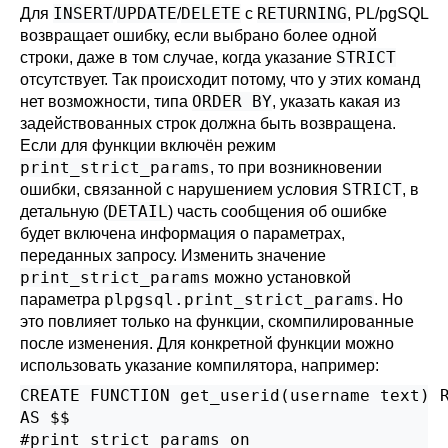
INSERT
UPDATE
DELETE
RETURNING
Для
/
/
с
,
PL/pgSQL
возвращает ошибку, если выбрано более одной
STRICT
строки, даже в том случае, когда указание
отсутствует. Так происходит потому, что у этих команд
ORDER BY
нет возможности, типа
, указать какая из
задействованных строк должна быть возвращена.
Если для функции включён режим
print_strict_params
, то при возникновении
STRICT
ошибки, связанной с нарушением условия
, в
DETAIL
детальную (
) часть сообщения об ошибке
будет включена информация о параметрах,
переданных запросу. Изменить значение
print_strict_params
можно установкой
plpgsql.print_strict_params
параметра
. Но
это повлияет только на функции, скомпилированные
после изменения. Для конкретной функции можно
использовать указание компилятора, например:
CREATE FUNCTION get_userid(username text) R
AS $$

#print_strict_params on
