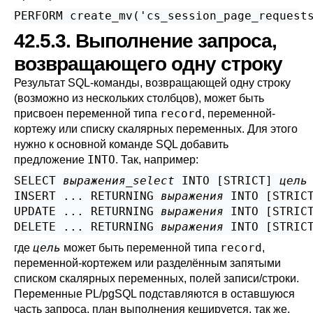
PERFORM create_mv('cs_session_page_request
42.5.3. Выполнение запроса,
возвращающего одну строку
Результат SQL-команды, возвращающей одну строку
(возможно из нескольких столбцов), может быть
record
присвоен переменной типа
, переменной-
кортежу или списку скалярных переменных. Для этого
нужно к основной команде SQL добавить
INTO
предложение
. Так, например:
SELECT 
выражения_select
 INTO [
STRICT
] 
цель
INSERT ... RETURNING 
выражения
 INTO [
STRIC
UPDATE ... RETURNING 
выражения
 INTO [
STRIC
DELETE ... RETURNING 
выражения
 INTO [
STRIC
цель
record
где
может быть переменной типа
,
переменной-кортежем или разделённым запятыми
списком скалярных переменных, полей записи/строки.
Переменные
PL/pgSQL
подставляются в оставшуюся
часть запроса, план выполнения кешируется, так же,