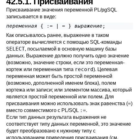
42.5.1. Присваивания
Присваивание значения переменной
PL/pgSQL
записывается в виде:
переменная
 { := | = } 
выражение
Как описывалось ранее, выражение в таком
операторе вычисляется с помощью SQL-команды
SELECT
, посылаемой в основную машину базы
данных. Выражение должно получить одно значение
(возможно, значение строки, если это переменная-
record
кортеж или переменная типа
). Целевая
переменная может быть простой переменной
(возможно, дополненной именем блока), полем
кортежа или записи; или элементом массива, который
является простой переменной или полем. Для
=
присваивания можно использовать знак равенства (
)
:=
вместо совместимого с PL/SQL
.
Если тип данных результата выражения не
соответствует типу данных переменной, это значение
будет преобразовано к нужному типу с
использованием приведения присваивания (см.