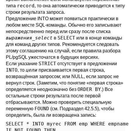
record
типа
, то она автоматически приводится к типу
строки результата запроса.
Предложение INTO может появиться практически в
любом месте SQL-команды. Обычно его записывают
непосредственно перед или сразу после списка
выражения_select
SELECT
в
или в конце команды
для команд других типов. Рекомендуется следовать
этому соглашению на случай, если правила разбора
PL/pgSQL
ужесточатся в будущих версиях.
STRICT
Если указание
отсутствует в предложении
INTO
цели
, то
присваивается первая строка,
возвращённая запросом; или NULL, если запрос не
вернул строк. (Заметим, что понятие
«
первая строка
»
ORDER BY
определяется неоднозначно без
.) Все
остальные строки результата после первой
отбрасываются. Можно проверить специальную
FOUND
переменную
(см.
Подраздел 42.5.5
), чтобы
определить, была ли возвращена запись:
SELECT * INTO myrec FROM emp WHERE empname 
IF NOT FOUND THEN
