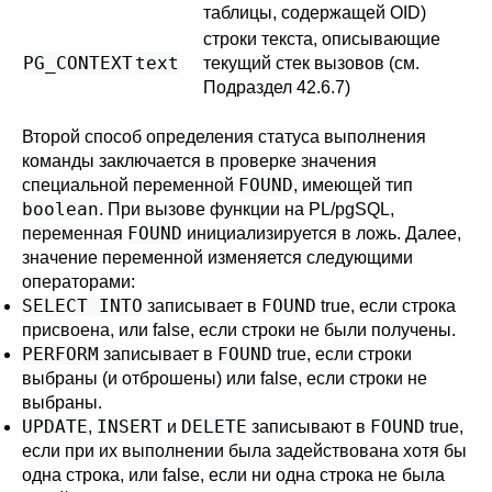
таблицы, содержащей OID)
строки текста, описывающие
PG_CONTEXT
text
текущий стек вызовов (см.
Подраздел 42.6.7
)
Второй способ определения статуса выполнения
команды заключается в проверке значения
FOUND
специальной переменной
, имеющей тип
boolean
. При вызове функции на
PL/pgSQL
,
FOUND
переменная
инициализируется в ложь. Далее,
значение переменной изменяется следующими
операторами:
SELECT INTO
FOUND
записывает в
true, если строка
присвоена, или false, если строки не были получены.
PERFORM
FOUND
записывает в
true, если строки
выбраны (и отброшены) или false, если строки не
выбраны.
UPDATE
INSERT
DELETE
FOUND
,
и
записывают в
true,
если при их выполнении была задействована хотя бы
одна строка, или false, если ни одна строка не была