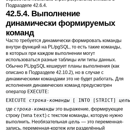
Подразделе 42.6.4
.
42.5.4. Выполнение
динамически формируемых
команд
Часто требуется динамически формировать команды
внутри функций на
PL/pgSQL
, то есть такие команды,
в которых при каждом выполнении могут
использоваться разные таблицы или типы данных.
Обычно
PL/pgSQL
кеширует планы выполнения (как
описано в
Подразделе 42.10.2
), но в случае с
динамическими командами это не будет работать. Для
исполнения динамических команд предусмотрен
EXECUTE
оператор
:
EXECUTE 
строка-команды
 [
 INTO [
STRICT
] 
цел
строка-команды
где
это выражение, формирующее
text
строку (типа
) с текстом команды, которую нужно
цель
выполнить. Необязательная
— это переменная-
запись, переменная-кортеж или разделённый