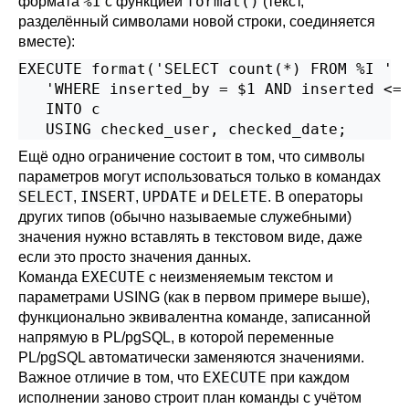
%I
format()
формата
с функцией
(текст,
разделённый символами новой строки, соединяется
вместе):
EXECUTE format('SELECT count(*) FROM %I '

   'WHERE inserted_by = $1 AND inserted <= 
   INTO c

   USING checked_user, checked_date;
Ещё одно ограничение состоит в том, что символы
параметров могут использоваться только в командах
SELECT
INSERT
UPDATE
DELETE
,
,
и
. В операторы
других типов (обычно называемые служебными)
значения нужно вставлять в текстовом виде, даже
если это просто значения данных.
EXECUTE
Команда
c неизменяемым текстом и
параметрами USING (как в первом примере выше),
функционально эквивалентна команде, записанной
напрямую в
PL/pgSQL
, в которой переменные
PL/pgSQL
автоматически заменяются значениями.
EXECUTE
Важное отличие в том, что
при каждом
исполнении заново строит план команды с учётом