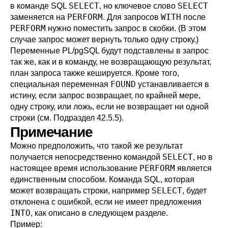
SELECT
SELECT
в команде SQL
, но ключевое слово
PERFORM
WITH
заменяется на
. Для запросов
после
PERFORM
нужно поместить запрос в скобки. (В этом
случае запрос может вернуть только одну строку.)
Переменные
PL/pgSQL
будут подставлены в запрос
так же, как и в команду, не возвращающую результат,
план запроса также кешируется. Кроме того,
FOUND
специальная переменная
устанавливается в
истину, если запрос возвращает, по крайней мере,
одну строку, или ложь, если не возвращает ни одной
строки (см.
Подраздел 42.5.5
).
Примечание
Можно предположить, что такой же результат
SELECT
получается непосредственно командой
, но в
PERFORM
настоящее время использование
является
единственным способом. Команда SQL, которая
SELECT
может возвращать строки, например
, будет
отклонена с ошибкой, если не имеет предложения
INTO
, как описано в следующем разделе.
Пример: