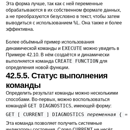
Эта форма лучше, так как с ней переменные
обрабатываются в их собственном формате данных,
а не преобразуются безусловно в текст, чтобы затем
%L
выводиться с использованием
. Она также и более
эффективна.
Более объёмный пример использования
EXECUTE
динамической команды и
можно увидеть в
Примере 42.10
. В нём создаётся и динамически
CREATE FUNCTION
выполняется команда
для
определения новой функции.
42.5.5. Статус выполнения
команды
Определить результат команды можно несколькими
способами. Во-первых, можно воспользоваться
GET DIAGNOSTICS
командой
, имеющей форму:
GET [
 CURRENT 
] DIAGNOSTICS 
переменная
 { =
Эта команда позволяет получить системные
CURRENT
индикаторы состояния. Слово
не несёт