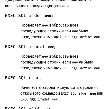
использовать следующие указания:
EXEC SQL ifdef
;
имя
Проверяет
и обрабатывает
имя
последующие строки, если
было
имя
определено командой
.
EXEC SQL define
имя
EXEC SQL ifndef
;
имя
Проверяет
и обрабатывает
имя
последующие строки, если
не
было
имя
определено командой
.
EXEC SQL define
имя
EXEC SQL else;
Начинает альтернативную ветвь условия,
открытого командой
или
EXEC SQL ifdef
имя
.
EXEC SQL ifndef
имя
EXEC SQL elif
;