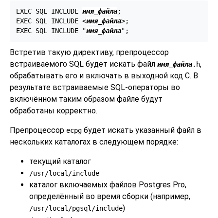
EXEC SQL INCLUDE 
имя_файла
;

EXEC SQL INCLUDE <
имя_файла
>;

EXEC SQL INCLUDE "
имя_файла
";
Встретив такую директиву, препроцессор
встраиваемого SQL будет искать файл
,
имя_файла
.h
обрабатывать его и включать в выходной код C. В
результате встраиваемые SQL-операторы во
включённом таким образом файле будут
обработаны корректно.
Препроцессор
будет искать указанный файл в
ecpg
нескольких каталогах в следующем порядке:
текущий каталог
/usr/local/include
каталог включаемых файлов Postgres Pro,
определённый во время сборки (например,
)
/usr/local/pgsql/include