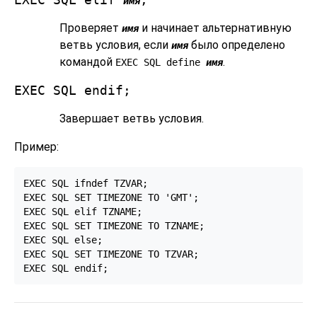
имя
Проверяет
и начинает альтернативную
имя
ветвь условия, если
было определено
имя
командой
.
EXEC SQL define
имя
EXEC SQL endif;
Завершает ветвь условия.
Пример:
EXEC SQL ifndef TZVAR;

EXEC SQL SET TIMEZONE TO 'GMT';

EXEC SQL elif TZNAME;

EXEC SQL SET TIMEZONE TO TZNAME;

EXEC SQL else;

EXEC SQL SET TIMEZONE TO TZVAR;

EXEC SQL endif;