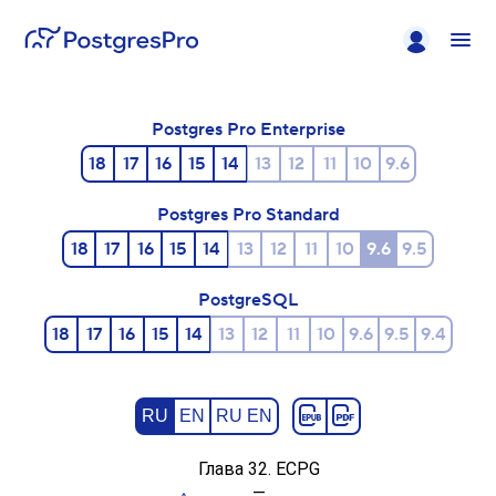
Postgres Pro Enterprise
18
17
16
15
14
13
12
11
10
9.6
Postgres Pro Standard
18
17
16
15
14
13
12
11
10
9.6
9.5
PostgreSQL
18
17
16
15
14
13
12
11
10
9.6
9.5
9.4
RU
EN
RU EN
Глава 32.
ECPG
—