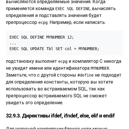
вычисляются определяемые значения. Когда
применяется команда
, вычислять
EXEC SQL DEFINE
определения и подставлять значения будет
препроцессор
. Например, если написать:
ecpg
EXEC SQL DEFINE MYNUMBER 12;

...

EXEC SQL UPDATE Tbl SET col = MYNUMBER;
подстановку выполнит
и компилятор C никогда
ecpg
не увидит имени или идентификатора
.
MYNUMBER
Заметьте, что с другой стороны
не подходит
#define
для определения константы, которую вы хотите
использовать во встраиваемом SQL, так как
препроцессор встраиваемого SQL не сможет
увидеть это определение.
32.9.3. Директивы ifdef, ifndef, else, elif и endif
Для условной компиляции блоков кода можно