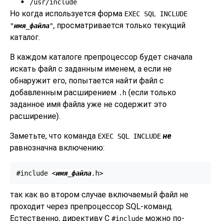
/usr/include
Но когда используется форма
EXEC SQL INCLUDE
, просматривается только текущий
"
имя_файла
"
каталог.
В каждом каталоге препроцессор будет сначала
искать файл с заданным именем, а если не
обнаружит его, попытается найти файл с
добавленным расширением
(если только
.h
заданное имя файла уже не содержит это
расширение).
Заметьте, что команда
не
EXEC SQL INCLUDE
равнозначна включению:
#include <
имя_файла
.h>
так как во втором случае включаемый файл не
проходит через препроцессор SQL-команд.
Естественно, директиву C
можно по-
#include