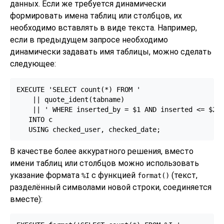
данных. Если же требуется динамически
формировать имена таблиц или столбцов, их
необходимо вставлять в виде текста. Например,
если в предыдущем запросе необходимо
динамически задавать имя таблицы, можно сделать
следующее:
EXECUTE 'SELECT count(*) FROM '

    || quote_ident(tabname)

    || ' WHERE inserted_by = $1 AND inserted <= $2'

   INTO c

   USING checked_user, checked_date;
В качестве более аккуратного решения, вместо
имени таблиц или столбцов можно использовать
указание формата
с функцией
(текст,
%I
format()
разделённый символами новой строки, соединяется
вместе):