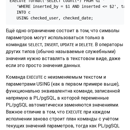
EXECUTE format('SELECT count(*) FROM %I '

   'WHERE inserted_by = $1 AND inserted <= $2', tabn
   INTO c

   USING checked_user, checked_date;
Ещё одно ограничение состоит в том, что символы
параметров могут использоваться только в
командах
,
,
и
. В операторы
SELECT
INSERT
UPDATE
DELETE
других типов (обычно называемые служебными)
значения нужно вставлять в текстовом виде, даже
если это просто значения данных.
Команда
c неизменяемым текстом и
EXECUTE
параметрами USING (как в первом примере выше),
функционально эквивалентна команде, записанной
напрямую в
PL/pgSQL
, в которой переменные
PL/pgSQL
автоматически заменяются значениями.
Важное отличие в том, что
при каждом
EXECUTE
исполнении заново строит план команды с учётом
текущих значений параметров, тогда как
PL/pgSQL