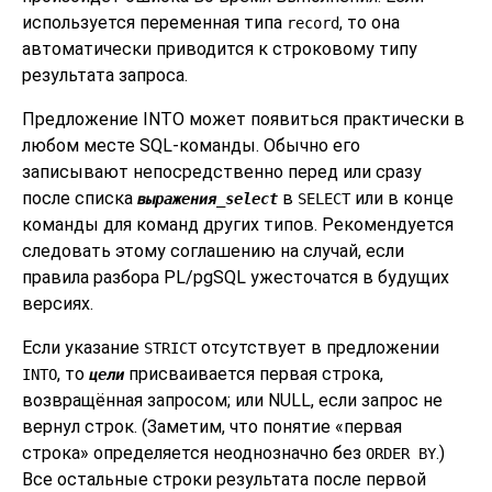
используется переменная типа
, то она
record
автоматически приводится к строковому типу
результата запроса.
Предложение INTO может появиться практически в
любом месте SQL-команды. Обычно его
записывают непосредственно перед или сразу
после списка
в
или в конце
выражения_select
SELECT
команды для команд других типов. Рекомендуется
следовать этому соглашению на случай, если
правила разбора
PL/pgSQL
ужесточатся в будущих
версиях.
Если указание
отсутствует в предложении
STRICT
, то
присваивается первая строка,
INTO
цели
возвращённая запросом; или NULL, если запрос не
вернул строк. (Заметим, что понятие
«
первая
строка
»
определяется неоднозначно без
.)
ORDER BY
Все остальные строки результата после первой