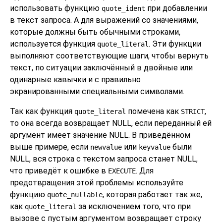
использовать функцию
при добавлении
quote_ident
в текст запроса. А для выражений со значениями,
которые должны быть обычными строками,
используется функция
. Эти функции
quote_literal
выполняют соответствующие шаги, чтобы вернуть
текст, по ситуации заключённый в двойные или
одинарные кавычки и с правильно
экранированными специальными символами.
Так как функция
помечена как
,
quote_literal
STRICT
то она всегда возвращает NULL, если переданный ей
аргумент имеет значение NULL. В приведённом
выше примере, если
или
были
newvalue
keyvalue
NULL, вся строка с текстом запроса станет NULL,
что приведёт к ошибке в
. Для
EXECUTE
предотвращения этой проблемы используйте
функцию
, которая работает так же,
quote_nullable
как
за исключением того, что при
quote_literal
вызове с пустым аргументом возвращает строку