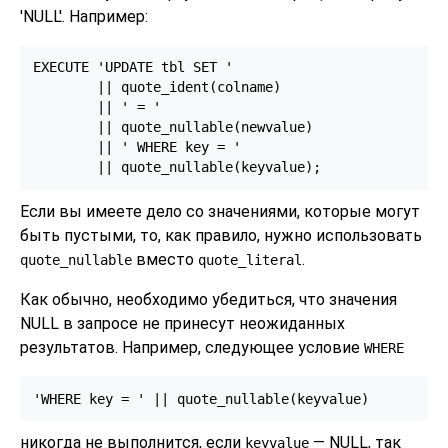
'NULL'. Например:
EXECUTE 'UPDATE tbl SET '

        || quote_ident(colname)

        || ' = '

        || quote_nullable(newvalue)

        || ' WHERE key = '

        || quote_nullable(keyvalue);
Если вы имеете дело со значениями, которые могут
быть пустыми, то, как правило, нужно использовать
вместо
.
quote_nullable
quote_literal
Как обычно, необходимо убедиться, что значения
NULL в запросе не принесут неожиданных
результатов. Например, следующее условие
WHERE
'WHERE key = ' || quote_nullable(keyvalue)
никогда не выполнится, если
— NULL, так
keyvalue