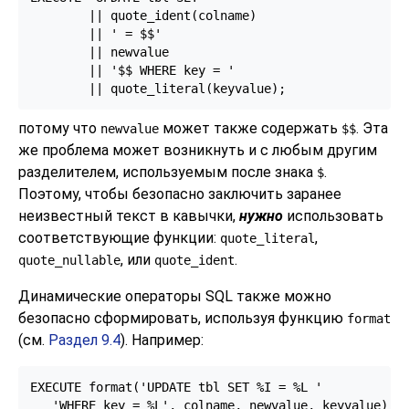
        || quote_ident(colname)

        || ' = $$'

        || newvalue

        || '$$ WHERE key = '

        || quote_literal(keyvalue);
потому что
может также содержать
. Эта
newvalue
$$
же проблема может возникнуть и с любым другим
разделителем, используемым после знака
.
$
Поэтому, чтобы безопасно заключить заранее
неизвестный текст в кавычки,
нужно
использовать
соответствующие функции:
,
quote_literal
, или
.
quote_nullable
quote_ident
Динамические операторы SQL также можно
безопасно сформировать, используя функцию
format
(см.
Раздел 9.4
). Например:
EXECUTE format('UPDATE tbl SET %I = %L '

   'WHERE key = %L', colname, newvalue, keyvalue);