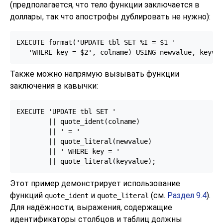
(предполагается, что тело функции заключается в
доллары, так что апострофы дублировать не нужно):
EXECUTE format('UPDATE tbl SET %I = $1 '

   'WHERE key = $2', colname) USING newvalue, keyva
Также можно напрямую вызывать функции
заключения в кавычки:
EXECUTE 'UPDATE tbl SET '

        || quote_ident(colname)

        || ' = '

        || quote_literal(newvalue)

        || ' WHERE key = '

        || quote_literal(keyvalue);
Этот пример демонстрирует использование
функций
и
(см.
Раздел 9.4
).
quote_ident
quote_literal
Для надёжности, выражения, содержащие
идентификаторы столбцов и таблиц должны