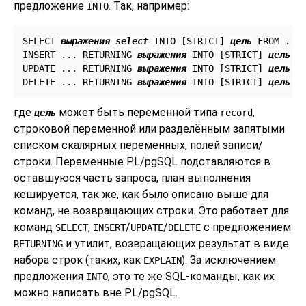
предложение
. Так, например:
INTO
SELECT 
выражения_select
 INTO [
STRICT
] 
цель
 FROM ...;
INSERT ... RETURNING 
выражения
 INTO [
STRICT
] 
цель
;

UPDATE ... RETURNING 
выражения
 INTO [
STRICT
] 
цель
;

DELETE ... RETURNING 
выражения
 INTO [
STRICT
] 
цель
где
может быть переменной типа
,
цель
record
строковой переменной или разделённым запятыми
списком скалярных переменных, полей записи/
строки. Переменные
PL/pgSQL
подставляются в
оставшуюся часть запроса, план выполнения
кешируется, так же, как было описано выше для
команд, не возвращающих строки. Это работает для
команд
,
/
/
с предложением
SELECT
INSERT
UPDATE
DELETE
и утилит, возвращающих результат в виде
RETURNING
набора строк (таких, как
). За исключением
EXPLAIN
предложения
, это те же SQL-команды, как их
INTO
можно написать вне
PL/pgSQL
.