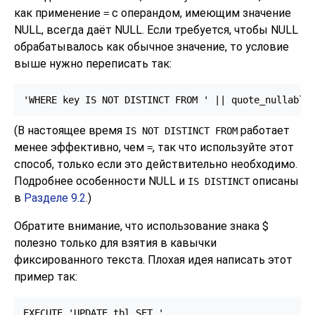
как применение
с операндом, имеющим значение
=
NULL, всегда даёт NULL. Если требуется, чтобы NULL
обрабатывалось как обычное значение, то условие
выше нужно переписать так:
'WHERE key IS NOT DISTINCT FROM ' || quote_nullable
(В настоящее время
работает
IS NOT DISTINCT FROM
менее эффективно, чем
, так что используйте этот
=
способ, только если это действительно необходимо.
Подробнее особенности NULL и
описаны
IS DISTINCT
в
Разделе 9.2
.)
Обратите внимание, что использование знака $
полезно только для взятия в кавычки
фиксированного текста. Плохая идея написать этот
пример так:
EXECUTE 'UPDATE tbl SET '
