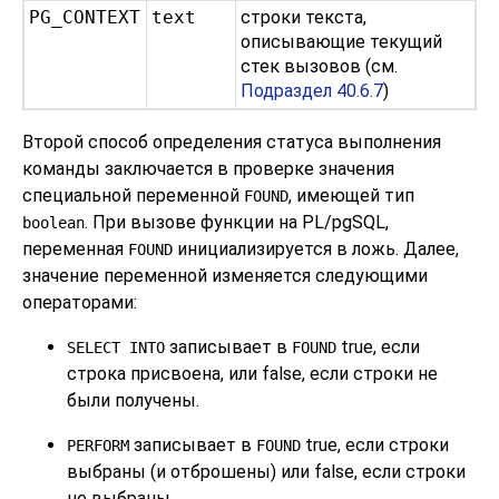
PG_CONTEXT
text
строки текста,
описывающие текущий
стек вызовов (см.
Подраздел 40.6.7
)
Второй способ определения статуса выполнения
команды заключается в проверке значения
специальной переменной
, имеющей тип
FOUND
. При вызове функции на
PL/pgSQL
,
boolean
переменная
инициализируется в ложь. Далее,
FOUND
значение переменной изменяется следующими
операторами:
записывает в
true, если
SELECT INTO
FOUND
строка присвоена, или false, если строки не
были получены.
записывает в
true, если строки
PERFORM
FOUND
выбраны (и отброшены) или false, если строки
не выбраны.