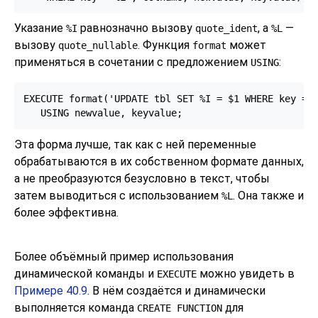
Указание
равнозначно вызову
, а
—
%I
quote_ident
%L
вызову
. Функция
может
quote_nullable
format
применяться в сочетании с предложением
:
USING
EXECUTE format('UPDATE tbl SET %I = $1 WHERE key = $
   USING newvalue, keyvalue;
Эта форма лучше, так как с ней переменные
обрабатываются в их собственном формате данных,
а не преобразуются безусловно в текст, чтобы
затем выводиться с использованием
. Она также и
%L
более эффективна.
Более объёмный пример использования
динамической команды и
можно увидеть в
EXECUTE
Примере 40.9
. В нём создаётся и динамически
выполняется команда
для
CREATE FUNCTION