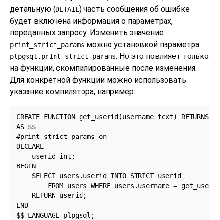
детальную (
) часть сообщения об ошибке
DETAIL
будет включена информация о параметрах,
переданных запросу. Изменить значение
можно установкой параметра
print_strict_params
. Но это повлияет только
plpgsql.print_strict_params
на функции, скомпилированные после изменения.
Для конкретной функции можно использовать
указание компилятора, например:
CREATE FUNCTION get_userid(username text) RETURNS in
AS $$

#print_strict_params on

DECLARE

    userid int;

BEGIN

    SELECT users.userid INTO STRICT userid

        FROM users WHERE users.username = get_userid
    RETURN userid;

END

$$ LANGUAGE plpgsql;