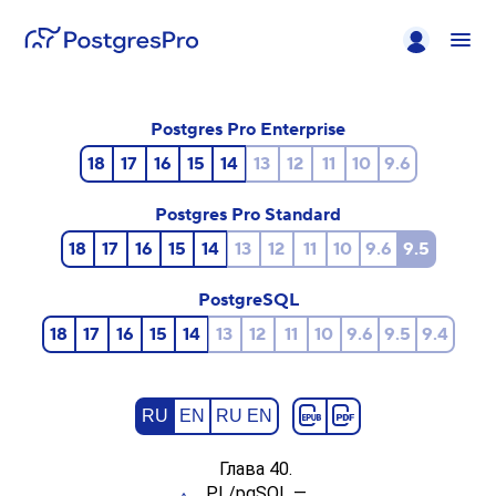
Postgres Pro Enterprise
18
17
16
15
14
13
12
11
10
9.6
Postgres Pro Standard
18
17
16
15
14
13
12
11
10
9.6
9.5
PostgreSQL
18
17
16
15
14
13
12
11
10
9.6
9.5
9.4
RU
EN
RU EN
Глава 40.
PL/pgSQL
—