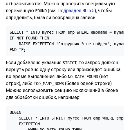
отбрасываются. Можно проверить специальную
переменную
(см.
Подраздел 40.5.5
), чтобы
FOUND
определить, была ли возвращена запись:
SELECT * INTO myrec FROM emp WHERE empname = myname;
IF NOT FOUND THEN

    RAISE EXCEPTION 'Сотрудник % не найден', myname;
END IF;
Если добавлено указание
, то запрос должен
STRICT
вернуть ровно одну строку или произойдёт ошибка
во время выполнения: либо
(нет
NO_DATA_FOUND
строк), либо
(более одной строки).
TOO_MANY_ROWS
Можно использовать секцию исключений в блоке
для обработки ошибок, например:
BEGIN

    SELECT * INTO STRICT myrec FROM emp WHERE empnam
    EXCEPTION

        WHEN NO_DATA_FOUND THEN
