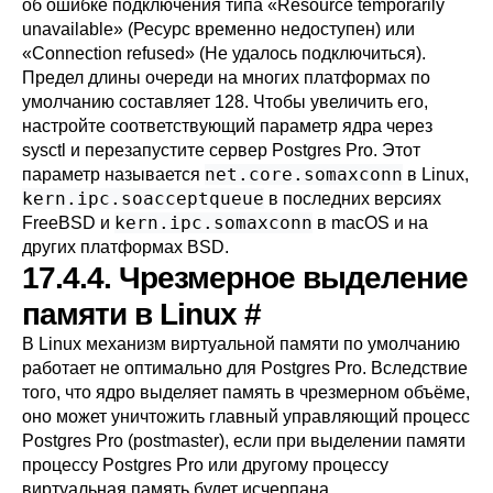
об ошибке подключения типа
«
Resource temporarily
unavailable
»
(Ресурс временно недоступен) или
«
Connection refused
»
(Не удалось подключиться).
Предел длины очереди на многих платформах по
умолчанию составляет 128. Чтобы увеличить его,
настройте соответствующий параметр ядра через
sysctl
и перезапустите сервер
Postgres Pro
. Этот
net.core.somaxconn
параметр называется
в Linux,
kern.ipc.soacceptqueue
в последних версиях
kern.ipc.somaxconn
FreeBSD и
в macOS и на
других платформах BSD.
17.4.4. Чрезмерное выделение
памяти в Linux
#
В Linux механизм виртуальной памяти по умолчанию
работает не оптимально для
Postgres Pro
. Вследствие
того, что ядро выделяет память в чрезмерном объёме,
оно может уничтожить главный управляющий процесс
Postgres Pro
(postmaster), если при выделении памяти
процессу
Postgres Pro
или другому процессу
виртуальная память будет исчерпана.