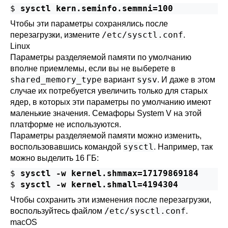
$
sysctl kern.seminfo.semmni=100
Чтобы эти параметры сохранялись после
/etc/sysctl.conf
перезагрузки, измените
.
Linux
Параметры разделяемой памяти по умолчанию
вполне приемлемы, если вы не выберете в
shared_memory_type
sysv
вариант
. И даже в этом
случае их потребуется увеличить только для старых
ядер, в которых эти параметры по умолчанию имеют
маленькие значения. Семафоры System V на этой
платформе не используются.
Параметры разделяемой памяти можно изменить,
sysctl
воспользовавшись командой
. Например, так
можно выделить 16 ГБ:
$
sysctl -w kernel.shmmax=17179869184
$
sysctl -w kernel.shmall=4194304
Чтобы сохранить эти изменения после перезагрузки,
/etc/sysctl.conf
воспользуйтесь файлом
.
macOS