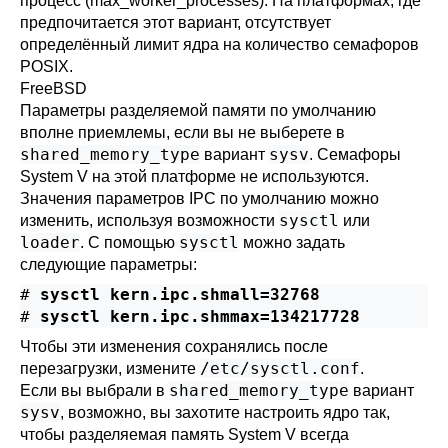
процесс (
max_worker_processes
). На платформах, где
предпочитается этот вариант, отсутствует
определённый лимит ядра на количество семафоров
POSIX.
FreeBSD
Параметры разделяемой памяти по умолчанию
вполне приемлемы, если вы не выберете в
shared_memory_type
sysv
вариант
. Семафоры
System V на этой платформе не используются.
Значения параметров IPC по умолчанию можно
sysctl
изменить, используя возможности
или
loader
sysctl
. С помощью
можно задать
следующие параметры:
#
sysctl kern.ipc.shmall=32768
#
sysctl kern.ipc.shmmax=134217728
Чтобы эти изменения сохранялись после
/etc/sysctl.conf
перезагрузки, измените
.
shared_memory_type
Если вы выбрали в
вариант
sysv
, возможно, вы захотите настроить ядро так,
чтобы разделяемая память System V всегда