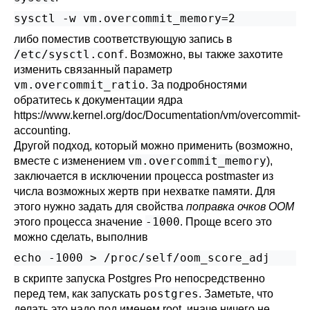
sysctl -w vm.overcommit_memory=2
либо поместив соответствующую запись в
/etc/sysctl.conf
. Возможно, вы также захотите
изменить связанный параметр
vm.overcommit_ratio
. За подробностями
обратитесь к документации ядра
https://www.kernel.org/doc/Documentation/vm/overcommit-
accounting
.
Другой подход, который можно применить (возможно,
vm.overcommit_memory
вместе с изменением
),
заключается в исключении процесса postmaster из
числа возможных жертв при нехватке памяти. Для
этого нужно задать для свойства
поправка очков OOM
-1000
этого процесса значение
. Проще всего это
можно сделать, выполнив
echo -1000 > /proc/self/oom_score_adj
в скрипте запуска
Postgres Pro
непосредственно
postgres
перед тем, как запускать
. Заметьте, что
делать это надо под именем root, иначе ничего не