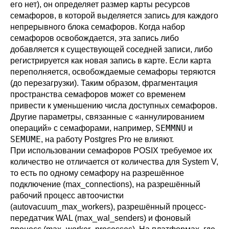
его нет), он определяет размер карты ресурсов
семафоров, в которой выделяется запись для каждого
непрерывного блока семафоров. Когда набор
семафоров освобождается, эта запись либо
добавляется к существующей соседней записи, либо
регистрируется как новая запись в карте. Если карта
переполняется, освобождаемые семафоры теряются
(до перезагрузки). Таким образом, фрагментация
пространства семафоров может со временем
привести к уменьшению числа доступных семафоров.
Другие параметры, связанные с
«
аннулированием
SEMMNU
операций
»
с семафорами, например,
и
SEMUME
, на работу
Postgres Pro
не влияют.
При использовании семафоров POSIX требуемое их
количество не отличается от количества для System V,
то есть по одному семафору на разрешённое
подключение (
max_connections
), на разрешённый
рабочий процесс автоочистки
(
autovacuum_max_workers
), разрешённый процесс-
передатчик WAL (
max_wal_senders
) и фоновый