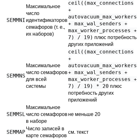
ceil((max_connections
Максимальное
+
число
autovacuum_max_workers
SEMMNI
идентификаторов
+ max_wal_senders +
семафоров (т. е.,
max_worker_processes +
их наборов)
7) / 19)
плюс потребность
других приложений
ceil((max_connections
+
autovacuum_max_workers
Максимальное
+ max_wal_senders +
число семафоров
SEMMNS
max_worker_processes +
для всей
7) / 19) * 20
системы
плюс
потребность других
приложений
Максимальное
SEMMSL
число семафоров
не меньше 20
в наборе
Число записей в
SEMMAP
см. текст
карте семафоров