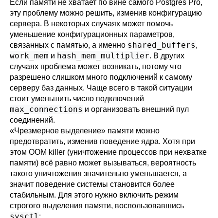
Если памяти не хватает по вине самого
Postgres Pro
,
эту проблему можно решить, изменив конфигурацию
сервера. В некоторых случаях может помочь
уменьшение конфигурационных параметров,
shared_buffers
связанных с памятью, а именно
,
work_mem
hash_mem_multiplier
и
. В других
случаях проблема может возникать, потому что
разрешено слишком много подключений к самому
серверу баз данных. Чаще всего в такой ситуации
стоит уменьшить число подключений
max_connections
и организовать внешний пул
соединений.
«
Чрезмерное выделение
»
памяти можно
предотвратить, изменив поведение ядра. Хотя при
этом
OOM killer
(уничтожение процессов при нехватке
памяти) всё равно может вызываться, вероятность
такого уничтожения значительно уменьшается, а
значит поведение системы становится более
стабильным. Для этого нужно включить режим
строгого выделения памяти, воспользовавшись
sysctl
: