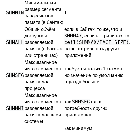
Минимальный
размер сегмента
SHMMIN
1
разделяемой
памяти (в байтах)
Общий объём
если в байтах, то же, что и
SHMMAX
доступной
; если в страницах, то
SHMALL
ceil(SHMMAX/PAGE_SIZE)
разделяемой
,
памяти (в байтах
плюс потребность других
или страницах)
приложений
Максимальное
число сегментов
требуется только 1 сегмент,
SHMSEG
разделяемой
но значение по умолчанию
памяти для
гораздо больше
процесса
Максимальное
SHMSEG
число сегментов
как
плюс
SHMMNI
разделяемой
потребность других
памяти для всей
приложений
системы
как минимум