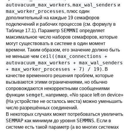
autovacuum_max_workers
max_wal_senders
,
и
max_worker_processes
, плюс один
дополнительный на каждые 19 семафоров
подключений и рабочих процессов (см. формулу в
SEMMNI
Таблице 17.1
). Параметр
определяет
максимальное число наборов семафоров, которые
могут существовать в системе в один момент
времени. Таким образом, его значение должно быть
ceil((max_connections +
не меньше чем
autovacuum_max_workers + max_wal_senders
+ max_worker_processes + 7) / 19)
. В
качестве временного решения проблем, которые
вызываются этими ограничениями, но обычно
сопровождаются некорректными сообщениями
semget
функции
, например,
«
No space left on device
»
(На устройстве не осталось места) можно уменьшить
число разрешённых соединений.
В некоторых случаях может потребоваться увеличить
SEMMAP
SEMMNS
как минимум до уровня
. Если в
системе есть такой параметр (а во многих системах