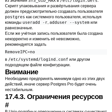
SYS_UID_MAX
/etc/login.defs
из значения
в
.
Скрипт упаковывания и развёртывания сервера
должен предусмотрительно создавать пользователя
postgres
как системного пользователя, используя
useradd -r
adduser --system
команды
,
или
равнозначные.
Если же учётная запись пользователя была создана
некорректно и изменить её невозможно,
рекомендуется задать
RemoveIPC=no
/etc/systemd/logind.conf
в
или другом
подходящем файле конфигурации.
Внимание
Необходимо предпринять минимум одно из этих двух
действий, иначе сервер Postgres Pro будет очень
нестабильным.
17.4.3. Ограничения ресурсов
#
В Unix-подобных операционных системах существуют