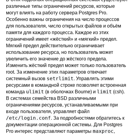
различные типы ограничений ресурсов, которые
могут влиять на работу сервера
Postgres Pro
.
Особенно важны ограничения на число процессов
для пользователя, число открытых файлов и объём
памяти для каждого процесса. Каждое из этих
ограничений имеет
«
жёсткий
»
и
«
мягкий
»
предел.
Мягкий предел действительно ограничивает
использование ресурса, но пользователь может
увеличить его значение до жёсткого предела.
Изменить жёсткий предел может только пользователь
root. За изменение этих параметров отвечает
setrlimit
системный вызов
. Управлять этими
ресурсами в командной строке позволяет встроенная
ulimit
limit
команда
(в оболочках Bourne) и
(
csh
).
В системах семейства BSD различными
ограничениями ресурсов, устанавливаемыми при
входе пользователя, управляет файл
/etc/login.conf
. За подробностями обратитесь к
документации операционной системы. Для
Postgres
maxproc
Pro
интерес представляют параметры
,