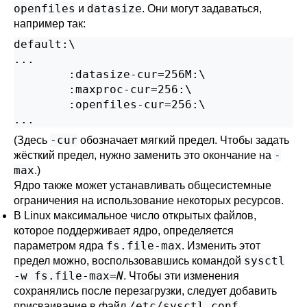
openfiles
datasize
и
. Они могут задаваться,
например так:
default:\

...

        :datasize-cur=256M:\

        :maxproc-cur=256:\

        :openfiles-cur=256:\

...
-cur
(Здесь
обозначает мягкий предел. Чтобы задать
-
жёсткий предел, нужно заменить это окончание на
max
.)
Ядро также может устанавливать общесистемные
ограничения на использование некоторых ресурсов.
В
Linux
максимальное число открытых файлов,
которое поддерживает ядро, определяется
fs.file-max
параметром ядра
. Изменить этот
sysctl
предел можно, воспользовавшись командой
-w fs.file-max=
N
. Чтобы эти изменения
сохранялись после перезагрузки, следует добавить
/etc/sysctl.conf
присваивание в файл
.