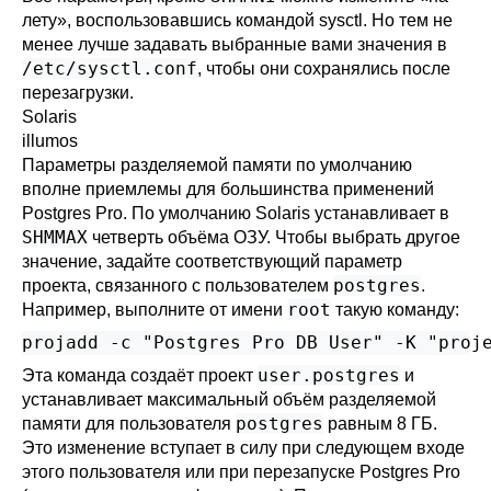
лету», воспользовавшись командой
sysctl
. Но тем не
менее лучше задавать выбранные вами значения в
/etc/sysctl.conf
, чтобы они сохранялись после
перезагрузки.
Solaris
illumos
Параметры разделяемой памяти по умолчанию
вполне приемлемы для большинства применений
Postgres Pro
. По умолчанию Solaris устанавливает в
SHMMAX
четверть объёма
ОЗУ
. Чтобы выбрать другое
значение, задайте соответствующий параметр
postgres
проекта, связанного с пользователем
.
root
Например, выполните от имени
такую команду:
projadd -c "Postgres Pro DB User" -K "proj
user.postgres
Эта команда создаёт проект
и
устанавливает максимальный объём разделяемой
postgres
памяти для пользователя
равным 8 ГБ.
Это изменение вступает в силу при следующем входе
этого пользователя или при перезапуске
Postgres Pro