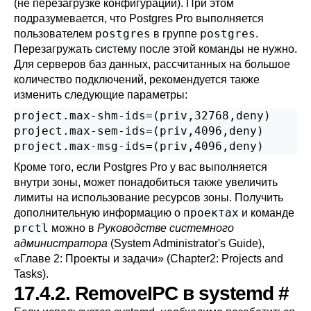
(не перезагрузке конфигурации). При этом
подразумевается, что
Postgres Pro
выполняется
postgres
postgres
пользователем
в группе
.
Перезагружать систему после этой команды не нужно.
Для серверов баз данных, рассчитанных на большое
количество подключений, рекомендуется также
изменить следующие параметры:
project.max-shm-ids=(priv,32768,deny)

project.max-sem-ids=(priv,4096,deny)

project.max-msg-ids=(priv,4096,deny)
Кроме того, если
Postgres Pro
у вас выполняется
внутри зоны, может понадобиться также увеличить
лимиты на использование ресурсов зоны. Получить
проектах
дополнительную информацию о
и команде
prctl
можно в
Руководстве системного
администратора
(System Administrator's Guide),
«Главе 2: Проекты и задачи» (Chapter2: Projects and
Tasks).
17.4.2. RemoveIPC в systemd
#