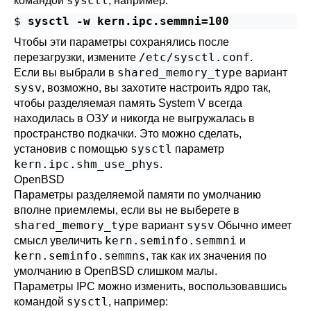
sysctl
командой
, например:
$
sysctl -w kern.ipc.semmni=100
Чтобы эти параметры сохранялись после
/etc/sysctl.conf
перезагрузки, измените
.
shared_memory_type
Если вы выбрали в
вариант
sysv
, возможно, вы захотите настроить ядро так,
чтобы разделяемая память System V всегда
находилась в ОЗУ и никогда не выгружалась в
пространство подкачки. Это можно сделать,
sysctl
установив с помощью
параметр
kern.ipc.shm_use_phys
.
OpenBSD
Параметры разделяемой памяти по умолчанию
вполне приемлемы, если вы не выберете в
shared_memory_type
sysv
вариант
Обычно имеет
kern.seminfo.semmni
смысл увеличить
и
kern.seminfo.semmns
, так как их значения по
умолчанию в
OpenBSD
слишком малы.
Параметры IPC можно изменить, воспользовавшись
sysctl
командой
, например: