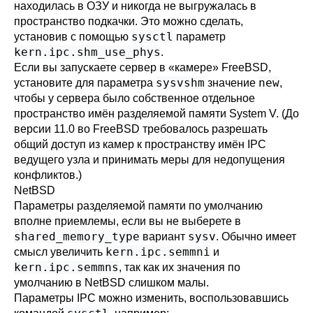
находилась в ОЗУ и никогда не выгружалась в
пространство подкачки. Это можно сделать,
sysctl
установив с помощью
параметр
kern.ipc.shm_use_phys
.
Если вы запускаете сервер в «камере» FreeBSD,
sysvshm
new
установите для параметра
значение
,
чтобы у сервера было собственное отдельное
пространство имён разделяемой памяти System V. (До
версии 11.0 во FreeBSD требовалось разрешать
общий доступ из камер к пространству имён IPC
ведущего узла и принимать меры для недопущения
конфликтов.)
NetBSD
Параметры разделяемой памяти по умолчанию
вполне приемлемы, если вы не выберете в
shared_memory_type
sysv
вариант
. Обычно имеет
kern.ipc.semmni
смысл увеличить
и
kern.ipc.semmns
, так как их значения по
умолчанию в
NetBSD
слишком малы.
Параметры IPC можно изменить, воспользовавшись