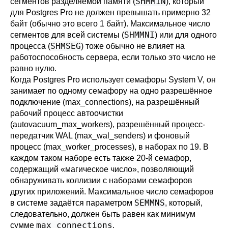
SHMMIN
сегментов разделяемой памяти (
), который
для
Postgres Pro
не должен превышать примерно 32
байт (обычно это всего 1 байт). Максимальное число
SHMMNI
сегментов для всей системы (
) или для одного
SHMSEG
процесса (
) тоже обычно не влияет на
работоспособность сервера, если только это число не
равно нулю.
Когда
Postgres Pro
использует семафоры System V, он
занимает по одному семафору на одно разрешённое
подключение (
max_connections
), на разрешённый
рабочий процесс автоочистки
(
autovacuum_max_workers
), разрешённый процесс-
передатчик WAL (
max_wal_senders
) и фоновый
процесс (
max_worker_processes
), в наборах по 19. В
каждом таком наборе есть также 20-й семафор,
содержащий
«
магическое число
»
, позволяющий
обнаруживать коллизии с наборами семафоров
других приложений. Максимальное число семафоров
SEMMNS
в системе задаётся параметром
, который,
следовательно, должен быть равен как минимум
max_connections
сумме
,