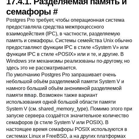
17.4.1. Разделяемая память и
семафоры
#
Postgres Pro
требует, чтобы операционная система
предоставляла средства межпроцессного
взаимодействия (
IPC
), в частности, разделяемую
память и семафоры. Системы семейства Unix обычно
предоставляют функции
IPC
в стиле
«
System V
»
или
функции
IPC
в стиле
«
POSIX
»
или и те, и другие. В
Windows
эти механизмы реализованы по-другому, но
здесь это не рассматривается.
По умолчанию
Postgres Pro
запрашивает очень
небольшой объём разделяемой памяти System V и
намного больший объём анонимной разделяемой
mmap
памяти
. Возможен также вариант
использования одной большой области памяти
System V (см.
shared_memory_type
). Помимо этого при
запуске сервера создаётся значительное количество
семафоров (в стиле System V или POSIX). В
настоящее время семафоры POSIX используются в
системах Linux и FreeBSD, а на других платформах