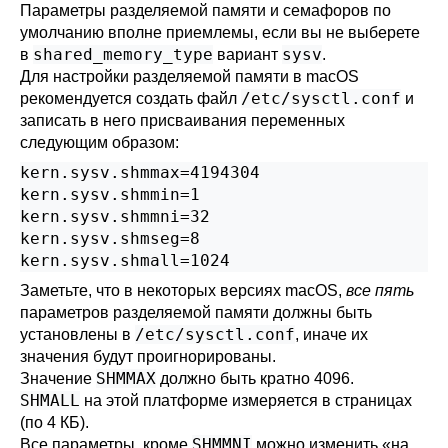
Параметры разделяемой памяти и семафоров по
умолчанию вполне приемлемы, если вы не выберете
shared_memory_type
sysv
в
вариант
.
Для настройки разделяемой памяти в macOS
/etc/sysctl.conf
рекомендуется создать файл
и
записать в него присваивания переменных
следующим образом:
kern.sysv.shmmax=4194304

kern.sysv.shmmin=1

kern.sysv.shmmni=32

kern.sysv.shmseg=8

kern.sysv.shmall=1024
Заметьте, что в некоторых версиях macOS,
все пять
параметров разделяемой памяти должны быть
/etc/sysctl.conf
установлены в
, иначе их
значения будут проигнорированы.
SHMMAX
Значение
должно быть кратно 4096.
SHMALL
на этой платформе измеряется в страницах
(по 4 КБ).
SHMMNI
Все параметры, кроме
можно изменить «на