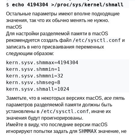
$
echo 4194304 >/proc/sys/kernel/shmall
Остальные параметры имеют вполне подходящие
значения, так что их обычно менять не нужно.
macOS
Для настройки разделяемой памяти в macOS
/etc/sysctl.conf
рекомендуется создать файл
и
записать в него присваивания переменных
следующим образом:
kern.sysv.shmmax=4194304

kern.sysv.shmmin=1

kern.sysv.shmmni=32

kern.sysv.shmseg=8

kern.sysv.shmall=1024
Заметьте, что в некоторых версиях macOS,
все пять
параметров разделяемой памяти должны быть
/etc/sysctl.conf
установлены в
, иначе их
значения будут проигнорированы.
Имейте в виду, что последние версии macOS
SHMMAX
игнорируют попытки задать для
значение, не