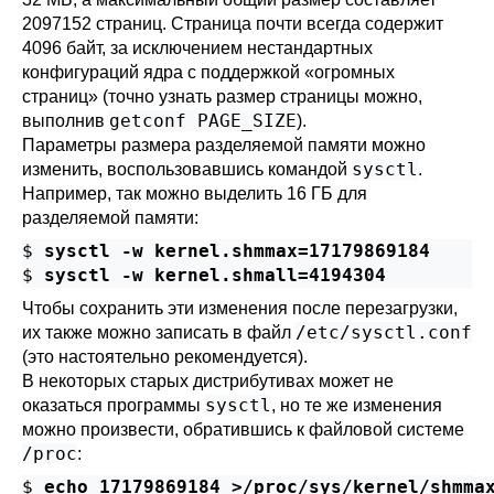
2097152 страниц. Страница почти всегда содержит
4096 байт, за исключением нестандартных
конфигураций ядра с поддержкой
«
огромных
страниц
»
(точно узнать размер страницы можно,
getconf PAGE_SIZE
выполнив
).
Параметры размера разделяемой памяти можно
sysctl
изменить, воспользовавшись командой
.
Например, так можно выделить 16 ГБ для
разделяемой памяти:
$
sysctl -w kernel.shmmax=17179869184
$
sysctl -w kernel.shmall=4194304
Чтобы сохранить эти изменения после перезагрузки,
/etc/sysctl.conf
их также можно записать в файл
(это настоятельно рекомендуется).
В некоторых старых дистрибутивах может не
sysctl
оказаться программы
, но те же изменения
можно произвести, обратившись к файловой системе
/proc
:
$
echo 17179869184 >/proc/sys/kernel/shmma