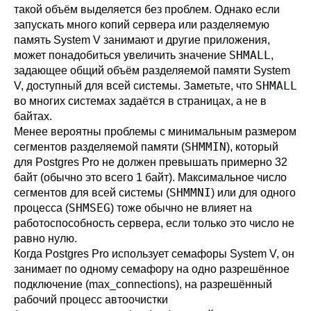
такой объём выделяется без проблем. Однако если
запускать много копий сервера или разделяемую
память System V занимают и другие приложения,
SHMALL
может понадобиться увеличить значение
,
задающее общий объём разделяемой памяти System
SHMALL
V, доступный для всей системы. Заметьте, что
во многих системах задаётся в страницах, а не в
байтах.
Менее вероятны проблемы с минимальным размером
SHMMIN
сегментов разделяемой памяти (
), который
для
Postgres Pro
не должен превышать примерно 32
байт (обычно это всего 1 байт). Максимальное число
SHMMNI
сегментов для всей системы (
) или для одного
SHMSEG
процесса (
) тоже обычно не влияет на
работоспособность сервера, если только это число не
равно нулю.
Когда
Postgres Pro
использует семафоры System V, он
занимает по одному семафору на одно разрешённое
подключение (
max_connections
), на разрешённый
рабочий процесс автоочистки