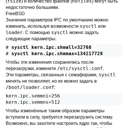
fsize
nofiles
(
) и количество файлов (
) могут быть
недостаточно большими.
FreeBSD
Значения параметров IPC по умолчанию можно
sysctl
изменить, используя возможности
или
loader
sysctl
. С помощью
можно задать
следующие параметры:
#
sysctl kern.ipc.shmall=32768
#
sysctl kern.ipc.shmmax=134217728
Чтобы эти изменения сохранялись после
/etc/sysctl.conf
перезагрузки, измените
.
sysctl
Эти параметры, связанные с семафорами,
менять не позволяет, но их можно задать в
/boot/loader.conf
:
kern.ipc.semmni=256

kern.ipc.semmns=512
Чтобы изменённые таким образом параметры
вступили в силу, требуется перезагрузить систему.
Возможно, вы захотите настроить ядро так, чтобы