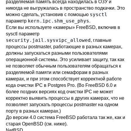
разделяемая память всегда находилась в ОЗУ и
никогда не выгружалась в пространство подкачки. Это
sysctl
можно сделать, установив с помощью
kern.ipc.shm_use_phys
параметр
.
Если вы используете «камеры» FreeBSD, включив в
sysctl
параметр
security.jail.sysvipc_allowed
, главные
процессы
postmaster
, работающие в разных камерах,
должны запускаться разными пользователями
операционной системы. Это усиливает защиту, так как
не позволяет обычным пользователям обращаться к
разделяемой памяти или семафорам в разных
камерах, и при этом способствует корректной работе
кода очистки IPC в Postgres Pro. (Во FreeBSD 6.0 и
более поздних версиях код очистки IPC не может
корректно выявить процессы в других камерах, что не
позволяет запускать процессы postmaster на одном
порту в разных камерах.)
До версии 4.0 система
FreeBSD
работала так же, как и
старая
OpenBSD
(см. ниже).
NetBSD