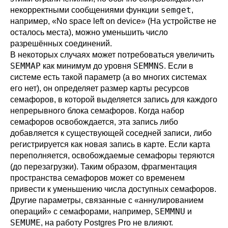
semget
некорректными сообщениями функции
,
например,
«
No space left on device
»
(На устройстве не
осталось места), можно уменьшить число
разрешённых соединений.
В некоторых случаях может потребоваться увеличить
SEMMAP
SEMMNS
как минимум до уровня
. Если в
системе есть такой параметр (а во многих системах
его нет), он определяет размер карты ресурсов
семафоров, в которой выделяется запись для каждого
непрерывного блока семафоров. Когда набор
семафоров освобождается, эта запись либо
добавляется к существующей соседней записи, либо
регистрируется как новая запись в карте. Если карта
переполняется, освобождаемые семафоры теряются
(до перезагрузки). Таким образом, фрагментация
пространства семафоров может со временем
привести к уменьшению числа доступных семафоров.
Другие параметры, связанные с
«
аннулированием
SEMMNU
операций
»
с семафорами, например,
и
SEMUME
, на работу
Postgres Pro
не влияют.