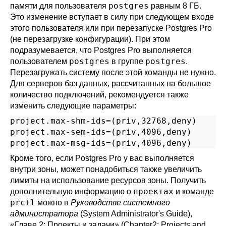
postgres
памяти для пользователя
равным 8 ГБ.
Это изменение вступает в силу при следующем входе
этого пользователя или при перезапуске
Postgres Pro
(не перезагрузке конфигурации). При этом
подразумевается, что
Postgres Pro
выполняется
postgres
postgres
пользователем
в группе
.
Перезагружать систему после этой команды не нужно.
Для серверов баз данных, рассчитанных на большое
количество подключений, рекомендуется также
изменить следующие параметры:
project.max-shm-ids=(priv,32768,deny)

project.max-sem-ids=(priv,4096,deny)

project.max-msg-ids=(priv,4096,deny)
Кроме того, если
Postgres Pro
у вас выполняется
внутри зоны, может понадобиться также увеличить
лимиты на использование ресурсов зоны. Получить
проектах
дополнительную информацию о
и команде
prctl
можно в
Руководстве системного
администратора
(System Administrator's Guide),
«Главе 2: Проекты и задачи» (Chapter2: Projects and