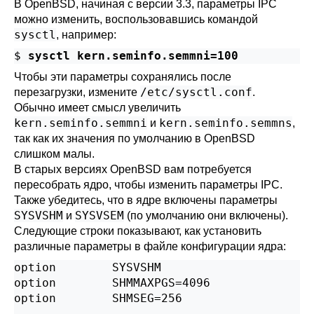
В
OpenBSD
, начиная с версии 3.3, параметры IPC
можно изменить, воспользовавшись командой
sysctl
, например:
$
sysctl kern.seminfo.semmni=100
Чтобы эти параметры сохранялись после
/etc/sysctl.conf
перезагрузки, измените
.
Обычно имеет смысл увеличить
kern.seminfo.semmni
kern.seminfo.semmns
и
,
так как их значения по умолчанию в
OpenBSD
слишком малы.
В старых версиях
OpenBSD
вам потребуется
пересобрать ядро, чтобы изменить параметры IPC.
Также убедитесь, что в ядре включены параметры
SYSVSHM
SYSVSEM
и
(по умолчанию они включены).
Следующие строки показывают, как установить
различные параметры в файле конфигурации ядра:
option        SYSVSHM

option        SHMMAXPGS=4096

option        SHMSEG=256
