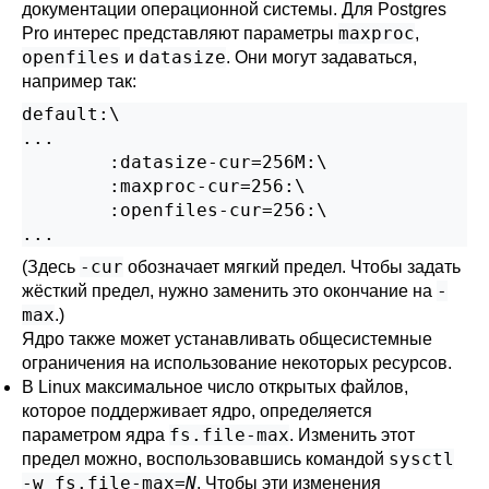
документации операционной системы. Для
Postgres
maxproc
Pro
интерес представляют параметры
,
openfiles
datasize
и
. Они могут задаваться,
например так:
default:\

...

        :datasize-cur=256M:\

        :maxproc-cur=256:\

        :openfiles-cur=256:\

...
-cur
(Здесь
обозначает мягкий предел. Чтобы задать
-
жёсткий предел, нужно заменить это окончание на
max
.)
Ядро также может устанавливать общесистемные
ограничения на использование некоторых ресурсов.
В
Linux
максимальное число открытых файлов,
которое поддерживает ядро, определяется
fs.file-max
параметром ядра
. Изменить этот
sysctl
предел можно, воспользовавшись командой
-w fs.file-max=
N
. Чтобы эти изменения