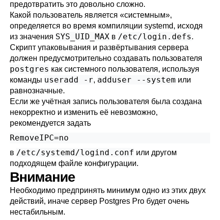
предотвратить это довольно сложно.
Какой пользователь является
«
системным
»
,
определяется во время компиляции
systemd
, исходя
SYS_UID_MAX
/etc/login.defs
из значения
в
.
Скрипт упаковывания и развёртывания сервера
должен предусмотрительно создавать пользователя
postgres
как системного пользователя, используя
useradd -r
adduser --system
команды
,
или
равнозначные.
Если же учётная запись пользователя была создана
некорректно и изменить её невозможно,
рекомендуется задать
RemoveIPC=no
/etc/systemd/logind.conf
в
или другом
подходящем файле конфигурации.
Внимание
Необходимо предпринять минимум одно из этих двух
действий, иначе сервер Postgres Pro будет очень
нестабильным.