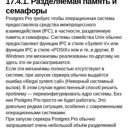
17.4.1. Разделяемая память и
семафоры
Postgres Pro
требует, чтобы операционная система
предоставляла средства межпроцессного
взаимодействия (
IPC
), в частности, разделяемую
память и семафоры. Системы семейства Unix обычно
предоставляют функции
IPC
в стиле
«
System V
»
или
функции
IPC
в стиле
«
POSIX
»
или и те, и другие. В
Windows
эти механизмы реализованы по-другому, но
здесь это не рассматривается.
Если эти механизмы полностью отсутствуют в
системе, при запуске сервера обычно выдаётся
ошибка
«
Illegal system call
»
(Неверный системный
вызов). В этом случае единственный способ решить
проблему — переконфигурировать ядро системы. Без
них
Postgres Pro
просто не будет работать. Это
довольно редкая ситуация, особенно с современными
операционными системами.
При запуске сервера
Postgres Pro
обычно
запрашивает очень небольшой объём разделяемой