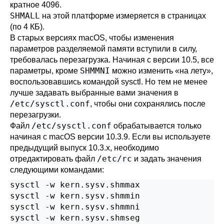
кратное 4096.
SHMALL
на этой платформе измеряется в страницах
(по 4 КБ).
В старых версиях macOS, чтобы изменения
параметров разделяемой памяти вступили в силу,
требовалась перезагрузка. Начиная с версии 10.5, все
SHMMNI
параметры, кроме
можно изменить «на лету»,
воспользовавшись командой
sysctl
. Но тем не менее
лучше задавать выбранные вами значения в
/etc/sysctl.conf
, чтобы они сохранялись после
перезагрузки.
/etc/sysctl.conf
Файл
обрабатывается только
начиная с macOS версии 10.3.9. Если вы используете
предыдущий выпуск 10.3.x, необходимо
/etc/rc
отредактировать файл
и задать значения
следующими командами:
sysctl -w kern.sysv.shmmax

sysctl -w kern.sysv.shmmin

sysctl -w kern.sysv.shmmni

sysctl -w kern.sysv.shmseg
