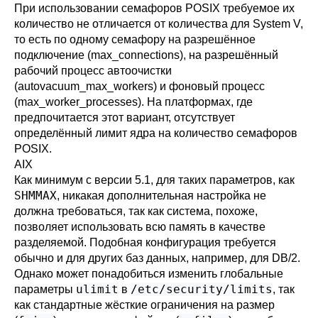
При использовании семафоров POSIX требуемое их
количество не отличается от количества для System V,
то есть по одному семафору на разрешённое
подключение (
max_connections
), на разрешённый
рабочий процесс автоочистки
(
autovacuum_max_workers
) и фоновый процесс
(
max_worker_processes
). На платформах, где
предпочитается этот вариант, отсутствует
определённый лимит ядра на количество семафоров
POSIX.
AIX
Как минимум с версии 5.1, для таких параметров, как
SHMMAX
, никакая дополнительная настройка не
должна требоваться, так как система, похоже,
позволяет использовать всю память в качестве
разделяемой. Подобная конфигурация требуется
обычно и для других баз данных, например, для
DB/2
.
Однако может понадобиться изменить глобальные
ulimit
/etc/security/limits
параметры
в
, так
как стандартные жёсткие ограничения на размер