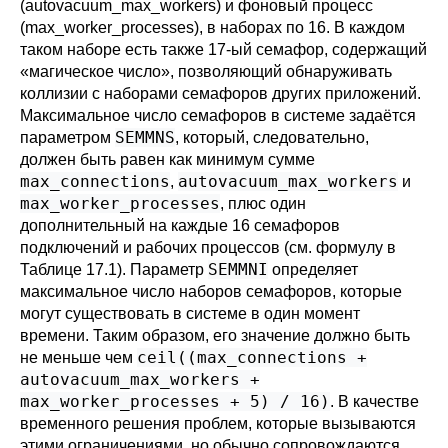
(
autovacuum_max_workers
) и фоновый процесс
(
max_worker_processes
), в наборах по 16. В каждом
таком наборе есть также 17-ый семафор, содержащий
«
магическое число
»
, позволяющий обнаруживать
коллизии с наборами семафоров других приложений.
Максимальное число семафоров в системе задаётся
SEMMNS
параметром
, который, следовательно,
должен быть равен как минимум сумме
max_connections
autovacuum_max_workers
,
и
max_worker_processes
, плюс один
дополнительный на каждые 16 семафоров
подключений и рабочих процессов (см. формулу в
SEMMNI
Таблице 17.1
). Параметр
определяет
максимальное число наборов семафоров, которые
могут существовать в системе в один момент
времени. Таким образом, его значение должно быть
ceil((max_connections +
не меньше чем
autovacuum_max_workers +
max_worker_processes + 5) / 16)
. В качестве
временного решения проблем, которые вызываются
этими ограничениями, но обычно сопровождаются