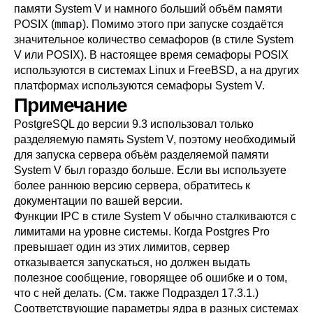
памяти System V и намного больший объём памяти
mmap
POSIX (
). Помимо этого при запуске создаётся
значительное количество семафоров (в стиле System
V или POSIX). В настоящее время семафоры POSIX
используются в системах Linux и FreeBSD, а на других
платформах используются семафоры System V.
Примечание
PostgreSQL
до версии 9.3 использовал только
разделяемую память System V, поэтому необходимый
для запуска сервера объём разделяемой памяти
System V был гораздо больше. Если вы используете
более раннюю версию сервера, обратитесь к
документации по вашей версии.
Функции
IPC
в стиле System V обычно сталкиваются с
лимитами на уровне системы. Когда
Postgres Pro
превышает один из этих лимитов, сервер
отказывается запускаться, но должен выдать
полезное сообщение, говорящее об ошибке и о том,
что с ней делать. (См. также
Подраздел 17.3.1
.)
Соответствующие параметры ядра в разных системах