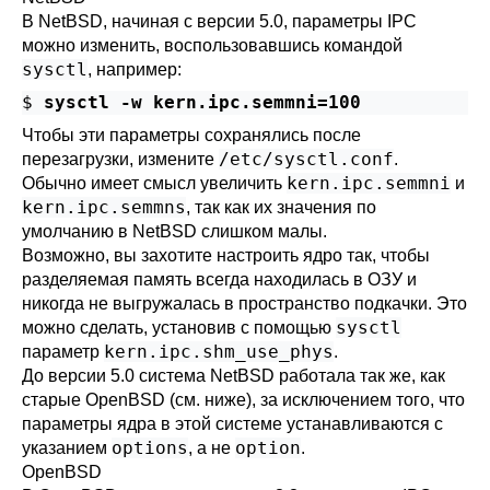
В
NetBSD
, начиная с версии 5.0, параметры IPC
можно изменить, воспользовавшись командой
sysctl
, например:
$
sysctl -w kern.ipc.semmni=100
Чтобы эти параметры сохранялись после
/etc/sysctl.conf
перезагрузки, измените
.
kern.ipc.semmni
Обычно имеет смысл увеличить
и
kern.ipc.semmns
, так как их значения по
умолчанию в
NetBSD
слишком малы.
Возможно, вы захотите настроить ядро так, чтобы
разделяемая память всегда находилась в ОЗУ и
никогда не выгружалась в пространство подкачки. Это
sysctl
можно сделать, установив с помощью
kern.ipc.shm_use_phys
параметр
.
До версии 5.0 система
NetBSD
работала так же, как
старые
OpenBSD
(см. ниже), за исключением того, что
параметры ядра в этой системе устанавливаются с
options
option
указанием
, а не
.
OpenBSD