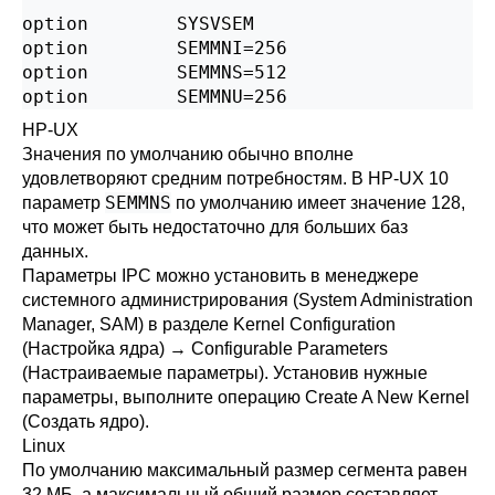
option        SYSVSEM

option        SEMMNI=256

option        SEMMNS=512

option        SEMMNU=256
HP-UX
Значения по умолчанию обычно вполне
удовлетворяют средним потребностям. В
HP-UX
10
SEMMNS
параметр
по умолчанию имеет значение 128,
что может быть недостаточно для больших баз
данных.
Параметры
IPC
можно установить в менеджере
системного администрирования (
System Administration
Manager
,
SAM
) в разделе
Kernel Configuration
(Настройка ядра)
→
Configurable Parameters
(Настраиваемые параметры)
. Установив нужные
параметры, выполните операцию
Create A New Kernel
(Создать ядро).
Linux
По умолчанию максимальный размер сегмента равен
32 МБ, а максимальный общий размер составляет