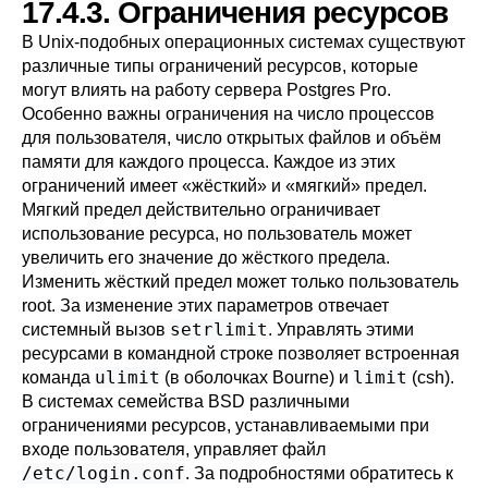
17.4.3. Ограничения ресурсов
В Unix-подобных операционных системах существуют
различные типы ограничений ресурсов, которые
могут влиять на работу сервера
Postgres Pro
.
Особенно важны ограничения на число процессов
для пользователя, число открытых файлов и объём
памяти для каждого процесса. Каждое из этих
ограничений имеет
«
жёсткий
»
и
«
мягкий
»
предел.
Мягкий предел действительно ограничивает
использование ресурса, но пользователь может
увеличить его значение до жёсткого предела.
Изменить жёсткий предел может только пользователь
root. За изменение этих параметров отвечает
setrlimit
системный вызов
. Управлять этими
ресурсами в командной строке позволяет встроенная
ulimit
limit
команда
(в оболочках Bourne) и
(
csh
).
В системах семейства BSD различными
ограничениями ресурсов, устанавливаемыми при
входе пользователя, управляет файл
/etc/login.conf
. За подробностями обратитесь к