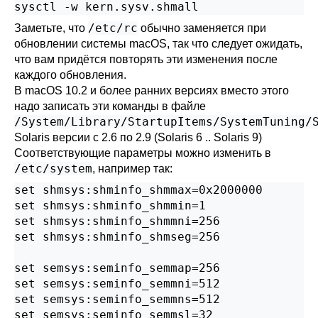
sysctl -w kern.sysv.shmall
/etc/rc
Заметьте, что
обычно заменяется при
обновлении системы macOS, так что следует ожидать,
что вам придётся повторять эти изменения после
каждого обновления.
В macOS 10.2 и более ранних версиях вместо этого
надо записать эти команды в файле
/System/Library/StartupItems/SystemTuning/
Solaris
версии с 2.6 по 2.9 (Solaris 6 .. Solaris 9)
Соответствующие параметры можно изменить в
/etc/system
, например так:
set shmsys:shminfo_shmmax=0x2000000

set shmsys:shminfo_shmmin=1

set shmsys:shminfo_shmmni=256

set shmsys:shminfo_shmseg=256

set semsys:seminfo_semmap=256

set semsys:seminfo_semmni=512

set semsys:seminfo_semmns=512

set semsys:seminfo_semmsl=32