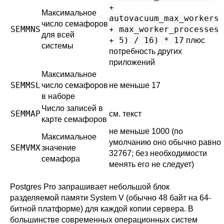
+
Максимальное
autovacuum_max_workers
число семафоров
SEMMNS
+ max_worker_processes
для всей
+ 5) / 16) * 17
плюс
системы
потребность других
приложений
Максимальное
SEMMSL
число семафоров
не меньше 17
в наборе
Число записей в
SEMMAP
см. текст
карте семафоров
не меньше 1000 (по
Максимальное
умолчанию оно обычно равно
SEMVMX
значение
32767; без необходимости
семафора
менять его не следует)
Postgres Pro
запрашивает небольшой блок
разделяемой памяти System V (обычно 48 байт на 64-
битной платформе) для каждой копии сервера. В
большинстве современных операционных систем