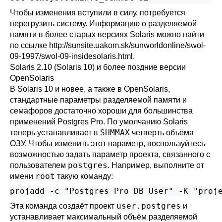
Чтобы изменения вступили в силу, потребуется
перегрузить систему. Информацию о разделяемой
памяти в более старых версиях Solaris можно найти
по ссылке
http://sunsite.uakom.sk/sunworldonline/swol-
09-1997/swol-09-insidesolaris.html
.
Solaris
2.10 (Solaris 10) и более поздние версии
OpenSolaris
В Solaris 10 и новее, а также в OpenSolaris,
стандартные параметры разделяемой памяти и
семафоров достаточно хороши для большинства
применений
Postgres Pro
. По умолчанию Solaris
SHMMAX
теперь устанавливает в
четверть объёма
ОЗУ
. Чтобы изменить этот параметр, воспользуйтесь
возможностью задать параметр проекта, связанного с
postgres
пользователем
. Например, выполните от
root
имени
такую команду:
projadd -c "Postgres Pro DB User" -K "proj
user.postgres
Эта команда создаёт проект
и
устанавливает максимальный объём разделяемой