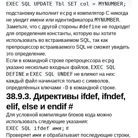
EXEC SQL UPDATE Tbl SET col = MYNUMBER;
ecpg
подстановку выполнит
и компилятор C никогда
MYNUMBER
не увидит имени или идентификатора
.
#define
Заметьте, что с другой стороны
не подходит
для определения константы, которую вы хотите
использовать во встраиваемом SQL, так как
препроцессор встраиваемого SQL не сможет увидеть
это определение.
ecpg
Если в командной строке препроцессора
EXEC SQL
указано несколько входных файлов,
DEFINE
EXEC SQL UNDEF
и
не влияют на них:
каждый файл начинается только с символов,
-D
определённых ключами
в командной строке.
38.9.3. Директивы ifdef, ifndef,
elif, else и endif
#
Для условной компиляции блоков кода можно
использовать следующие указания:
EXEC SQL ifdef
имя
;
#
имя
Проверяет
и обрабатывает последующие строки,