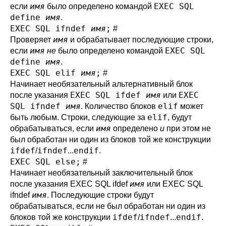
имя
EXEC SQL
если
было определено командой
define
имя
.
EXEC SQL ifndef
имя
;
#
имя
Проверяет
и обрабатывает последующие строки,
имя
EXEC SQL
если
не
было определено командой
define
имя
.
EXEC SQL elif
имя
;
#
Начинает необязательный альтернативный блок
EXEC SQL ifdef
имя
EXEC
после указания
или
SQL ifndef
имя
elif
. Количество блоков
может
elif
быть любым. Строки, следующие за
, будут
имя
обрабатываться, если
определено
и
при этом не
был обработан ни один из блоков той же конструкции
ifdef
ifndef
endif
/
...
.
EXEC SQL else;
#
Начинает необязательный заключительный блок
имя
после указания EXEC SQL ifdef
или EXEC SQL
имя
ifndef
. Последующие строки будут
обрабатываться, если не был обработан ни один из
ifdef
ifndef
endif
блоков той же конструкции
/
...
.