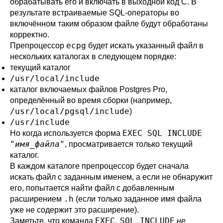
обрабатывать его и включать в выходной код C. В
результате встраиваемые SQL-операторы во
включённом таким образом файле будут обработаны
корректно.
ecpg
Препроцессор
будет искать указанный файл в
нескольких каталогах в следующем порядке:
текущий каталог
/usr/local/include
каталог включаемых файлов Postgres Pro,
определённый во время сборки (например,
/usr/local/pgsql/include
)
/usr/include
EXEC SQL INCLUDE
Но когда используется форма
"
имя_файла
"
, просматривается только текущий
каталог.
В каждом каталоге препроцессор будет сначала
искать файл с заданным именем, а если не обнаружит
его, попытается найти файл с добавленным
.h
расширением
(если только заданное имя файла
уже не содержит это расширение).
EXEC SQL INCLUDE
Заметьте, что команда
не