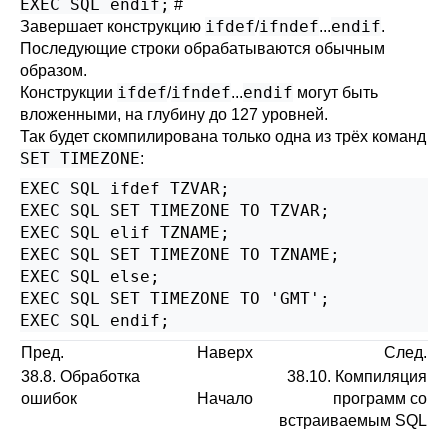
EXEC SQL endif;
#
ifdef
ifndef
endif
Завершает конструкцию
/
...
.
Последующие строки обрабатываются обычным
образом.
ifdef
ifndef
endif
Конструкции
/
...
могут быть
вложенными, на глубину до 127 уровней.
Так будет скомпилирована только одна из трёх команд
SET TIMEZONE
:
EXEC SQL ifdef TZVAR;

EXEC SQL SET TIMEZONE TO TZVAR;

EXEC SQL elif TZNAME;

EXEC SQL SET TIMEZONE TO TZNAME;

EXEC SQL else;

EXEC SQL SET TIMEZONE TO 'GMT';

EXEC SQL endif;
Пред.
Наверх
След.
38.8. Обработка
38.10. Компиляция
ошибок
Начало
программ со
встраиваемым SQL