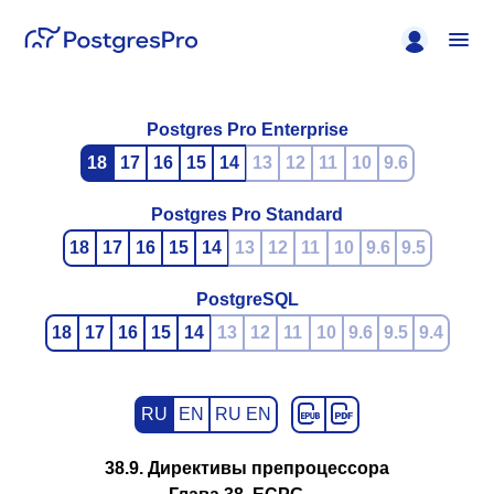
Postgres Pro Enterprise
18
17
16
15
14
13
12
11
10
9.6
Postgres Pro Standard
18
17
16
15
14
13
12
11
10
9.6
9.5
PostgreSQL
18
17
16
15
14
13
12
11
10
9.6
9.5
9.4
RU
EN
RU EN
38.9. Директивы препроцессора