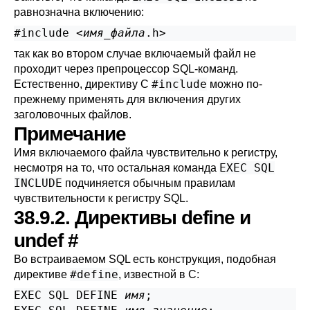
равнозначна включению:
#include <
имя_файла
.h>
так как во втором случае включаемый файл не
проходит через препроцессор SQL-команд.
#include
Естественно, директиву C
можно по-
прежнему применять для включения других
заголовочных файлов.
Примечание
Имя включаемого файла чувствительно к регистру,
EXEC SQL
несмотря на то, что остальная команда
INCLUDE
подчиняется обычным правилам
чувствительности к регистру SQL.
38.9.2. Директивы define и
undef
#
Во встраиваемом SQL есть конструкция, подобная
#define
директиве
, известной в C:
EXEC SQL DEFINE 
имя
;
