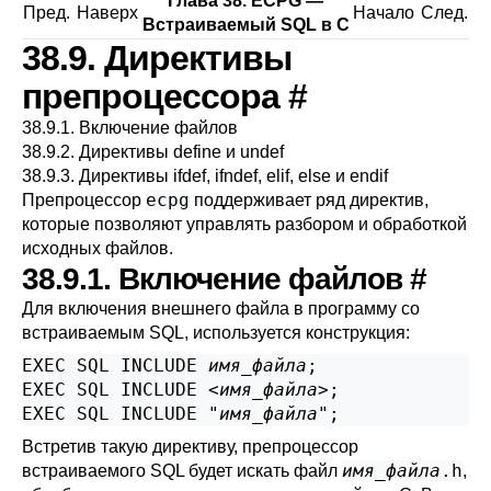
Глава 38.
ECPG
—
Пред.
Наверх
Начало
След.
Встраиваемый
SQL
в C
38.9. Директивы
препроцессора
#
38.9.1. Включение файлов
38.9.2. Директивы define и undef
38.9.3. Директивы ifdef, ifndef, elif, else и endif
ecpg
Препроцессор
поддерживает ряд директив,
которые позволяют управлять разбором и обработкой
исходных файлов.
38.9.1. Включение файлов
#
Для включения внешнего файла в программу со
встраиваемым SQL, используется конструкция:
EXEC SQL INCLUDE 
имя_файла
;

EXEC SQL INCLUDE <
имя_файла
>;

EXEC SQL INCLUDE "
имя_файла
";
Встретив такую директиву, препроцессор
имя_файла
.h
встраиваемого SQL будет искать файл
,