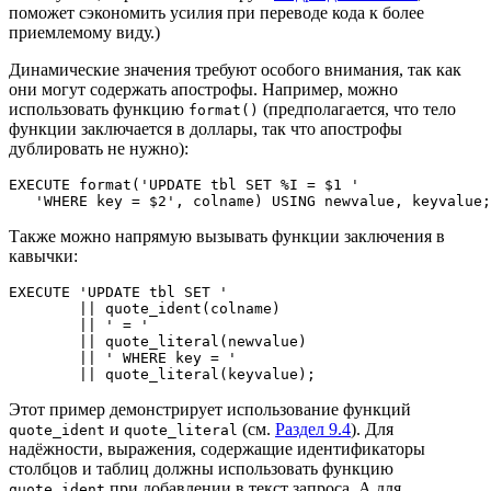
поможет сэкономить усилия при переводе кода к более
приемлемому виду.)
Динамические значения требуют особого внимания, так как
они могут содержать апострофы. Например, можно
использовать функцию
(предполагается, что тело
format()
функции заключается в доллары, так что апострофы
дублировать не нужно):
EXECUTE format('UPDATE tbl SET %I = $1 '

   'WHERE key = $2', colname) USING newvalue, keyvalue;
Также можно напрямую вызывать функции заключения в
кавычки:
EXECUTE 'UPDATE tbl SET '

        || quote_ident(colname)

        || ' = '

        || quote_literal(newvalue)

        || ' WHERE key = '

        || quote_literal(keyvalue);
Этот пример демонстрирует использование функций
и
(см.
Раздел 9.4
). Для
quote_ident
quote_literal
надёжности, выражения, содержащие идентификаторы
столбцов и таблиц должны использовать функцию
при добавлении в текст запроса. А для
quote_ident