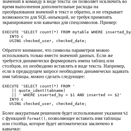
значений в команду в виде текста: он позволяет исключить во
время выполнения дополнительные расходы на
преобразования значений в текст и обратно, и не открывает
возможности для SQL-инъекций, не требуя применять
экранирование или кавычки для спецсимволов. Пример:
EXECUTE 'SELECT count(*) FROM mytable WHERE inserted_by
   INTO c

   USING checked_user, checked_date;
Обратите внимание, что символы параметров можно
использовать только вместо значений данных. Если же
требуется динамически формировать имена таблиц или
столбцов, их необходимо вставлять в виде текста. Например,
если в предыдущем запросе необходимо динамически задавать
имя таблицы, можно сделать следующее:
EXECUTE 'SELECT count(*) FROM '

    || quote_ident(tabname)

    || ' WHERE inserted_by = $1 AND inserted <= $2'

   INTO c

   USING checked_user, checked_date;
Более аккуратным решением будет использование указания
%I
с функцией
, позволяющее вставить имя таблицы
format()
или столбца, которое будет автоматически заключено в
кавычки: