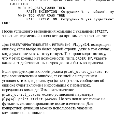
    SELECT * INTO STRICT myrec FROM emp WHERE empname =
    EXCEPTION

        WHEN NO_DATA_FOUND THEN

            RAISE EXCEPTION 'Сотрудник % не найден', my
        WHEN TOO_MANY_ROWS THEN

            RAISE EXCEPTION 'Сотрудник % уже существует
END;
После успешного выполнения команды с указанием
,
STRICT
значение переменной
всегда принимает значение true.
FOUND
Для
/
/
с
,
PL/pgSQL
возвращает
INSERT
UPDATE
DELETE
RETURNING
ошибку, если выбрано более одной строки, даже в том случае,
когда указание
отсутствует. Так происходит потому,
STRICT
что у этих команд нет возможности, типа
, указать
ORDER BY
какая из задействованных строк должна быть возвращена.
Если для функции включён режим
, то
print_strict_params
при возникновении ошибки, связанной с нарушением
условия
, в детальную (
) часть сообщения об
STRICT
DETAIL
ошибке будет включена информация о параметрах,
переданных команде. Изменить значение
можно установкой параметра
print_strict_params
. Но это повлияет только на
plpgsql.print_strict_params
функции, скомпилированные после изменения. Для
конкретной функции можно использовать указание
компилятора, например: