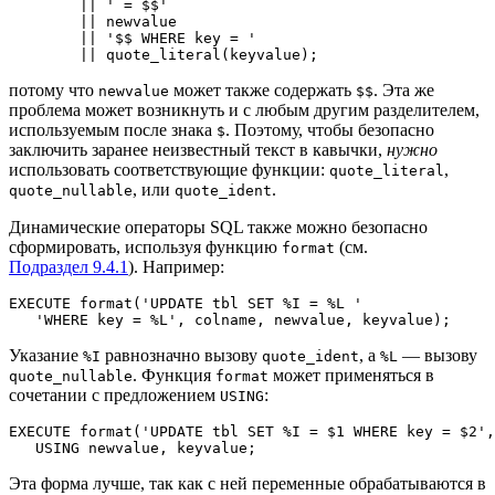
        || ' = $$'

        || newvalue

        || '$$ WHERE key = '

        || quote_literal(keyvalue);
потому что
может также содержать
. Эта же
newvalue
$$
проблема может возникнуть и с любым другим разделителем,
используемым после знака
. Поэтому, чтобы безопасно
$
заключить заранее неизвестный текст в кавычки,
нужно
использовать соответствующие функции:
,
quote_literal
, или
.
quote_nullable
quote_ident
Динамические операторы SQL также можно безопасно
сформировать, используя функцию
(см.
format
Подраздел 9.4.1
). Например:
EXECUTE format('UPDATE tbl SET %I = %L '

   'WHERE key = %L', colname, newvalue, keyvalue);
Указание
равнозначно вызову
, а
— вызову
%I
quote_ident
%L
. Функция
может применяться в
quote_nullable
format
сочетании с предложением
:
USING
EXECUTE format('UPDATE tbl SET %I = $1 WHERE key = $2',
   USING newvalue, keyvalue;
Эта форма лучше, так как с ней переменные обрабатываются в