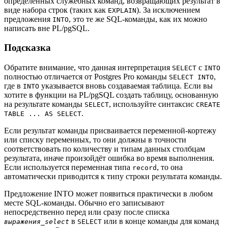
определённых служебных команд, возвращающих результат в
виде набора строк (таких как
). За исключением
EXPLAIN
предложения
, это те же SQL-команды, как их можно
INTO
написать вне
PL/pgSQL
.
Подсказка
Обратите внимание, что данная интерпретация
с
SELECT
INTO
полностью отличается от
Postgres Pro
команды
,
SELECT INTO
где в
указывается вновь создаваемая таблица. Если вы
INTO
хотите в функции на
PL/pgSQL
создать таблицу, основанную
на результате команды
, используйте синтаксис
SELECT
CREATE
.
TABLE ... AS SELECT
Если результат команды присваивается переменной-кортежу
или списку переменных, то они должны в точности
соответствовать по количеству и типам данных столбцам
результата, иначе произойдёт ошибка во время выполнения.
Если используется переменная типа
, то она
record
автоматически приводится к типу строки результата команды.
Предложение INTO может появиться практически в любом
месте SQL-команды. Обычно его записывают
непосредственно перед или сразу после списка
в
или в конце команды для команд
выражения_select
SELECT