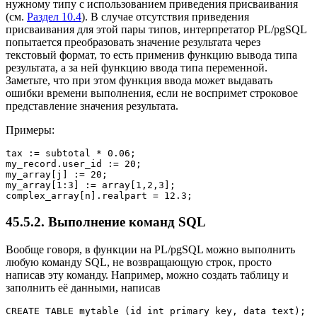
нужному типу с использованием приведения присваивания
(см.
Раздел 10.4
). В случае отсутствия приведения
присваивания для этой пары типов, интерпретатор
PL/pgSQL
попытается преобразовать значение результата через
текстовый формат, то есть применив функцию вывода типа
результата, а за ней функцию ввода типа переменной.
Заметьте, что при этом функция ввода может выдавать
ошибки времени выполнения, если не воспримет строковое
представление значения результата.
Примеры:
tax := subtotal * 0.06;

my_record.user_id := 20;

my_array[j] := 20;

my_array[1:3] := array[1,2,3];

complex_array[n].realpart = 12.3;
45.5.2. Выполнение команд SQL
Вообще говоря, в функции на
PL/pgSQL
можно выполнить
любую команду SQL, не возвращающую строк, просто
написав эту команду. Например, можно создать таблицу и
заполнить её данными, написав
CREATE TABLE mytable (id int primary key, data text);
