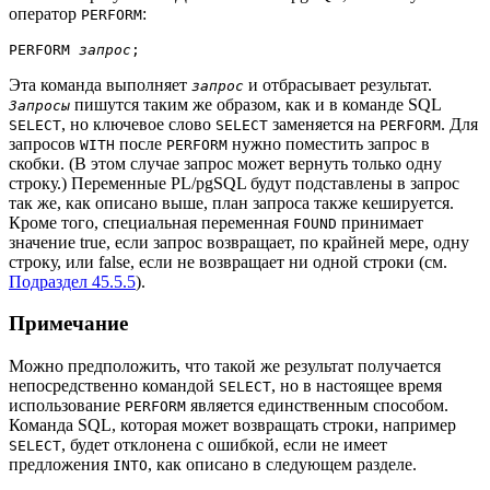
оператор
:
PERFORM
PERFORM 
запрос
Эта команда выполняет
и отбрасывает результат.
запрос
пишутся таким же образом, как и в команде SQL
Запросы
, но ключевое слово
заменяется на
. Для
SELECT
SELECT
PERFORM
запросов
после
нужно поместить запрос в
WITH
PERFORM
скобки. (В этом случае запрос может вернуть только одну
строку.) Переменные
PL/pgSQL
будут подставлены в запрос
так же, как описано выше, план запроса также кешируется.
Кроме того, специальная переменная
принимает
FOUND
значение true, если запрос возвращает, по крайней мере, одну
строку, или false, если не возвращает ни одной строки (см.
Подраздел 45.5.5
).
Примечание
Можно предположить, что такой же результат получается
непосредственно командой
, но в настоящее время
SELECT
использование
является единственным способом.
PERFORM
Команда SQL, которая может возвращать строки, например
, будет отклонена с ошибкой, если не имеет
SELECT
предложения
, как описано в следующем разделе.
INTO