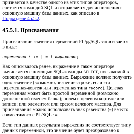
признается в качестве одного из этих типов операторов,
считается командой SQL и отправляется для исполнения в
основную машину базы данных, как описано в
Подразделе 45.5.2
.
45.5.1. Присваивания
Присваивание значения переменной
PL/pgSQL
записывается
в виде:
переменная
 { := | = } 
выражение
Как описывалось ранее, выражение в таком операторе
вычисляется с помощью SQL-команды
, посылаемой в
SELECT
основную машину базы данных. Выражение должно получить
одно значение (возможно, значение строки, если это
переменная-кортеж или переменная типа
). Целевая
record
переменная может быть простой переменной (возможно,
дополненной именем блока); полем в целевом кортеже или
записи; или элементом или срезом целевого массива. Для
присваивания можно использовать знак равенства (
) вместо
=
совместимого с PL/SQL
.
:=
Если тип данных результата выражения не соответствует типу
данных переменной, это значение будет преобразовано к