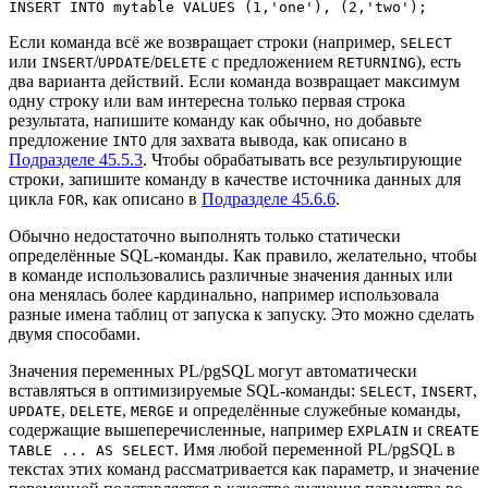
INSERT INTO mytable VALUES (1,'one'), (2,'two');
Если команда всё же возвращает строки (например,
SELECT
или
/
/
с предложением
), есть
INSERT
UPDATE
DELETE
RETURNING
два варианта действий. Если команда возвращает максимум
одну строку или вам интересна только первая строка
результата, напишите команду как обычно, но добавьте
предложение
для захвата вывода, как описано в
INTO
Подразделе 45.5.3
. Чтобы обрабатывать все результирующие
строки, запишите команду в качестве источника данных для
цикла
, как описано в
Подразделе 45.6.6
.
FOR
Обычно недостаточно выполнять только статически
определённые SQL-команды. Как правило, желательно, чтобы
в команде использовались различные значения данных или
она менялась более кардинально, например использовала
разные имена таблиц от запуска к запуску. Это можно сделать
двумя способами.
Значения переменных
PL/pgSQL
могут автоматически
вставляться в оптимизируемые SQL-команды:
,
,
SELECT
INSERT
,
,
и определённые служебные команды,
UPDATE
DELETE
MERGE
содержащие вышеперечисленные, например
и
EXPLAIN
CREATE
. Имя любой переменной
PL/pgSQL
в
TABLE ... AS SELECT
текстах этих команд рассматривается как параметр, и значение