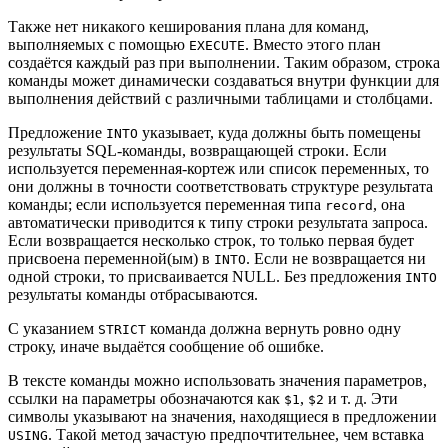
Также нет никакого кеширования плана для команд,
выполняемых с помощью
. Вместо этого план
EXECUTE
создаётся каждый раз при выполнении. Таким образом, строка
команды может динамически создаваться внутри функции для
выполнения действий с различными таблицами и столбцами.
Предложение
указывает, куда должны быть помещены
INTO
результаты SQL-команды, возвращающей строки. Если
используется переменная-кортеж или список переменных, то
они должны в точности соответствовать структуре результата
команды; если используется переменная типа
, она
record
автоматически приводится к типу строки результата запроса.
Если возвращается несколько строк, то только первая будет
присвоена переменной(ым) в
. Если не возвращается ни
INTO
одной строки, то присваивается NULL. Без предложения
INTO
результаты команды отбрасываются.
С указанием
команда должна вернуть ровно одну
STRICT
строку, иначе выдаётся сообщение об ошибке.
В тексте команды можно использовать значения параметров,
ссылки на параметры обозначаются как
,
и т. д. Эти
$1
$2
символы указывают на значения, находящиеся в предложении
. Такой метод зачастую предпочтительнее, чем вставка
USING