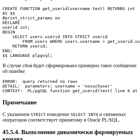
CREATE FUNCTION get_userid(username text) RETURNS int

AS $$

#print_strict_params on

DECLARE

userid int;

BEGIN

    SELECT users.userid INTO STRICT userid

        FROM users WHERE users.username = get_userid.us
    RETURN userid;

END;

$$ LANGUAGE plpgsql;
В случае сбоя будет сформировано примерно такое сообщение
об ошибке
ERROR:  query returned no rows

DETAIL:  parameters: username = 'nosuchuser'

CONTEXT:  PL/pgSQL function get_userid(text) line 6 at 
Примечание
С указанием
поведение
и связанных
STRICT
SELECT INTO
операторов соответствует принятому в Oracle PL/SQL.
45.5.4. Выполнение динамически формируемых
команд