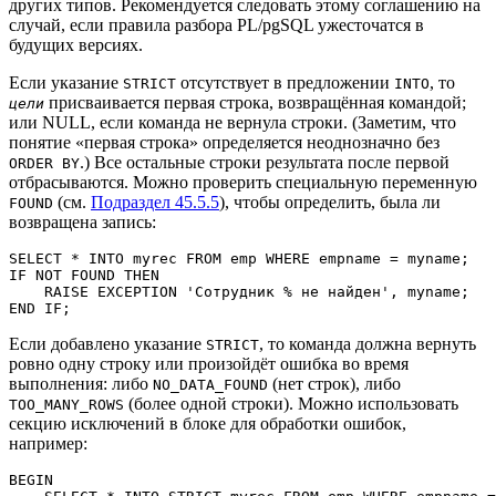
других типов. Рекомендуется следовать этому соглашению на
случай, если правила разбора
PL/pgSQL
ужесточатся в
будущих версиях.
Если указание
отсутствует в предложении
, то
STRICT
INTO
присваивается первая строка, возвращённая командой;
цели
или NULL, если команда не вернула строки. (Заметим, что
понятие
«
первая строка
»
определяется неоднозначно без
.) Все остальные строки результата после первой
ORDER BY
отбрасываются. Можно проверить специальную переменную
(см.
Подраздел 45.5.5
), чтобы определить, была ли
FOUND
возвращена запись:
SELECT * INTO myrec FROM emp WHERE empname = myname;

IF NOT FOUND THEN

    RAISE EXCEPTION 'Сотрудник % не найден', myname;

END IF;
Если добавлено указание
, то команда должна вернуть
STRICT
ровно одну строку или произойдёт ошибка во время
выполнения: либо
(нет строк), либо
NO_DATA_FOUND
(более одной строки). Можно использовать
TOO_MANY_ROWS
секцию исключений в блоке для обработки ошибок,
например:
BEGIN
