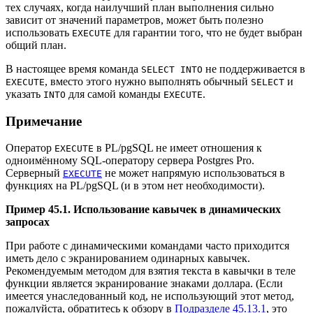
тех случаях, когда наилучший план выполнения сильно
зависит от значений параметров, может быть полезно
использовать
для гарантии того, что не будет выбран
EXECUTE
общий план.
В настоящее время команда
не поддерживается в
SELECT INTO
, вместо этого нужно выполнять обычный
и
EXECUTE
SELECT
указать
для самой команды
.
INTO
EXECUTE
Примечание
Оператор
в
PL/pgSQL
не имеет отношения к
EXECUTE
одноимённому SQL-оператору сервера
Postgres Pro
.
Серверный
не может напрямую использоваться в
EXECUTE
функциях на
PL/pgSQL
(и в этом нет необходимости).
Пример 45.1. Использование кавычек в динамических
запросах
При работе с динамическими командами часто приходится
иметь дело с экранированием одинарных кавычек.
Рекомендуемым методом для взятия текста в кавычки в теле
функции является экранирование знаками доллара. (Если
имеется унаследованный код, не использующий этот метод,
пожалуйста, обратитесь к обзору в
Подразделе 45.13.1
, это