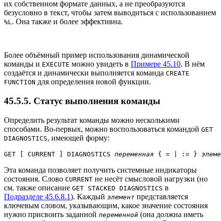
их собственном формате данных, а не преобразуются
безусловно в текст, чтобы затем выводиться с использованием
. Она также и более эффективна.
%L
Более объёмный пример использования динамической
команды и
можно увидеть в
Примере 45.10
. В нём
EXECUTE
создаётся и динамически выполняется команда
CREATE
для определения новой функции.
FUNCTION
45.5.5. Статус выполнения команды
Определить результат команды можно несколькими
способами. Во-первых, можно воспользоваться командой
GET
, имеющей форму:
DIAGNOSTICS
GET [
 CURRENT 
] DIAGNOSTICS 
переменная
 { = | := } 
элеме
Эта команда позволяет получить системные индикаторы
состояния. Слово
не несёт смысловой нагрузки (но
CURRENT
см. также описание
в
GET STACKED DIAGNOSTICS
Подразделе 45.6.8.1
). Каждый
представляется
элемент
ключевым словом, указывающим, какое значение состояния
нужно присвоить заданной
(она должна иметь
переменной