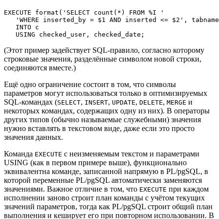
EXECUTE format('SELECT count(*) FROM %I '

   'WHERE inserted_by = $1 AND inserted <= $2', tabname
   INTO c

   USING checked_user, checked_date;
(Этот пример задействует SQL-правило, согласно которому
строковые значения, разделённые символом новой строки,
соединяются вместе.)
Ещё одно ограничение состоит в том, что символы
параметров могут использоваться только в оптимизируемых
SQL-командах (
,
,
,
,
и
SELECT
INSERT
UPDATE
DELETE
MERGE
некоторых командах, содержащих одну из них). В операторы
других типов (обычно называемые служебными) значения
нужно вставлять в текстовом виде, даже если это просто
значения данных.
Команда
c неизменяемым текстом и параметрами
EXECUTE
USING (как в первом примере выше), функционально
эквивалентна команде, записанной напрямую в
PL/pgSQL
, в
которой переменные
PL/pgSQL
автоматически заменяются
значениями. Важное отличие в том, что
при каждом
EXECUTE
исполнении заново строит план команды с учётом текущих
значений параметров, тогда как
PL/pgSQL
строит общий план
выполнения и кеширует его при повторном использовании. В