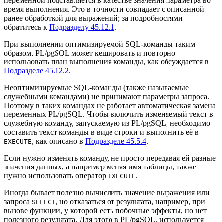
переменной подставляется в качестве значения параметра во
время выполнения. Это в точности совпадает с описанной
ранее обработкой для выражений; за подробностями
обратитесь к
Подразделу 45.12.1
.
При выполнении оптимизируемой SQL-команды таким
образом,
PL/pgSQL
может кешировать и повторно
использовать план выполнения команды, как обсуждается в
Подразделе 45.12.2
.
Неоптимизируемые SQL-команды (также называемые
служебными командами) не принимают параметры запроса.
Поэтому в таких командах не работает автоматическая замена
переменных
PL/pgSQL
. Чтобы включить изменяемый текст в
служебную команду, запускаемую из
PL/pgSQL
, необходимо
составить текст команды в виде строки и выполнить её в
, как описано в
Подразделе 45.5.4
.
EXECUTE
Если нужно изменять команду, не просто передавая ей разные
значения данных, а например меняя имя таблицы, также
нужно использовать оператор
.
EXECUTE
Иногда бывает полезно вычислить значение выражения или
запроса
, но отказаться от результата, например, при
SELECT
вызове функции, у которой есть побочные эффекты, но нет
полезного результата. Для этого в
PL/pgSQL
, используется