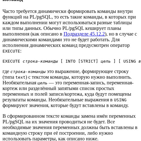
Часто требуется динамически формировать команды внутри
функций на
PL/pgSQL
, то есть такие команды, в которых при
каждом выполнении могут использоваться разные таблицы
или типы данных. Обычно
PL/pgSQL
кеширует планы
выполнения (как описано в
Подразделе 45.12.2
), но в случае с
динамическими командами это не будет работать. Для
исполнения динамических команд предусмотрен оператор
:
EXECUTE
EXECUTE 
строка-команды
 [
 INTO [
STRICT
] 
цель
] [
 USING 
в
где
это выражение, формирующее строку
строка-команды
(типа
) с текстом команды, которую нужно выполнить.
text
Необязательная
— это переменная-запись, переменная-
цель
кортеж или разделённый запятыми список простых
переменных и полей записи/кортежа, куда будут помещены
результаты команды. Необязательные выражения в
USING
формируют значения, которые будут вставлены в команду.
В сформированном тексте команды замена имён переменных
PL/pgSQL
на их значения проводиться не будет. Все
необходимые значения переменных должны быть вставлены в
командную строку при её построении, либо нужно
использовать параметры, как описано ниже.