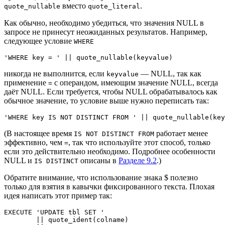
вместо
.
quote_nullable
quote_literal
Как обычно, необходимо убедиться, что значения NULL в
запросе не принесут неожиданных результатов. Например,
следующее условие
WHERE
'WHERE key = ' || quote_nullable(keyvalue)
никогда не выполнится, если
— NULL, так как
keyvalue
применение
с операндом, имеющим значение NULL, всегда
=
даёт NULL. Если требуется, чтобы NULL обрабатывалось как
обычное значение, то условие выше нужно переписать так:
'WHERE key IS NOT DISTINCT FROM ' || quote_nullable(key
(В настоящее время
работает менее
IS NOT DISTINCT FROM
эффективно, чем
, так что используйте этот способ, только
=
если это действительно необходимо. Подробнее особенности
NULL и
описаны в
Разделе 9.2
.)
IS DISTINCT
Обратите внимание, что использование знака $ полезно
только для взятия в кавычки фиксированного текста. Плохая
идея написать этот пример так:
EXECUTE 'UPDATE tbl SET '

        || quote_ident(colname)
