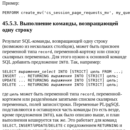
Пример:
PERFORM create_mv('cs_session_page_requests_mv', my_que
45.5.3. Выполнение команды, возвращающей
одну строку
Результат SQL-команды, возвращающей одну строку
(возможно из нескольких столбцов), может быть присвоен
переменной типа
, переменной-кортежу или списку
record
скалярных переменных. Для этого нужно к основной команде
SQL добавить предложение
. Так, например:
INTO
SELECT 
выражения_select
 INTO [
STRICT
] 
цель
 FROM ...;

INSERT ... RETURNING 
выражения
 INTO [
STRICT
] 
цель
;

UPDATE ... RETURNING 
выражения
 INTO [
STRICT
] 
цель
;

DELETE ... RETURNING 
выражения
 INTO [
STRICT
] 
цель
где
может быть переменной типа
, переменной-
цель
record
кортежем или разделённым запятыми списком скалярных
переменных, полей записи/строки. Переменные
PL/pgSQL
подставляются в оставшуюся часть команды (то есть везде,
кроме предложения
), как было описано выше, и план
INTO
выполнения кешируется так же. Это работает для команд
,
/
/
с предложением
и
SELECT
INSERT
UPDATE
DELETE
RETURNING