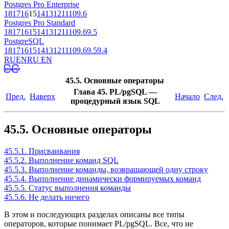
Postgres Pro Enterprise
18
17
16
15
14
13
12
11
10
9.6
Postgres Pro Standard
18
17
16
15
14
13
12
11
10
9.6
9.5
PostgreSQL
18
17
16
15
14
13
12
11
10
9.6
9.5
9.4
RU
EN
RU EN
45.5. Основные операторы
Глава 45.
PL/pgSQL
—
Пред.
Наверх
Начало
След.
процедурный язык
SQL
45.5. Основные операторы
45.5.1. Присваивания
45.5.2. Выполнение команд SQL
45.5.3. Выполнение команды, возвращающей одну строку
45.5.4. Выполнение динамически формируемых команд
45.5.5. Статус выполнения команды
45.5.6. Не делать ничего
В этом и последующих разделах описаны все типы
операторов, которые понимает
PL/pgSQL
. Все, что не