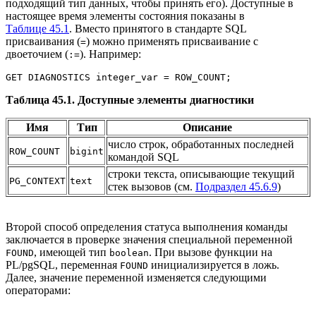
подходящий тип данных, чтобы принять его). Доступные в
настоящее время элементы состояния показаны в
Таблице 45.1
. Вместо принятого в стандарте SQL
присваивания (
) можно применять присваивание с
=
двоеточием (
). Например:
:=
GET DIAGNOSTICS integer_var = ROW_COUNT;
Таблица 45.1. Доступные элементы диагностики
Имя
Тип
Описание
число строк, обработанных последней
ROW_COUNT
bigint
командой
SQL
строки текста, описывающие текущий
PG_CONTEXT
text
стек вызовов (см.
Подраздел 45.6.9
)
Второй способ определения статуса выполнения команды
заключается в проверке значения специальной переменной
, имеющей тип
. При вызове функции на
FOUND
boolean
PL/pgSQL
, переменная
инициализируется в ложь.
FOUND
Далее, значение переменной изменяется следующими
операторами: