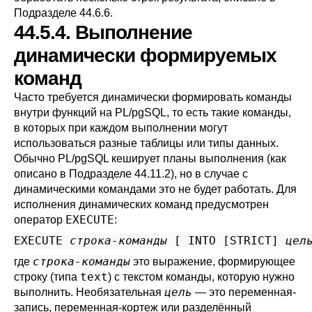
Подразделе 44.6.6
.
44.5.4. Выполнение
динамически формируемых
команд
Часто требуется динамически формировать команды
внутри функций на
PL/pgSQL
, то есть такие команды,
в которых при каждом выполнении могут
использоваться разные таблицы или типы данных.
Обычно
PL/pgSQL
кеширует планы выполнения (как
описано в
Подразделе 44.11.2
), но в случае с
динамическими командами это не будет работать. Для
исполнения динамических команд предусмотрен
EXECUTE
оператор
:
EXECUTE 
строка-команды
 [
 INTO [
STRICT
] 
цел
строка-команды
где
это выражение, формирующее
text
строку (типа
) с текстом команды, которую нужно
цель
выполнить. Необязательная
— это переменная-
запись, переменная-кортеж или разделённый