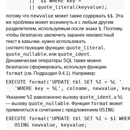
        || '$$ WHERE key = '

        || quote_literal(keyvalue);
newvalue
$$
потому что
может также содержать
. Эта
же проблема может возникнуть и с любым другим
$
разделителем, используемым после знака
. Поэтому,
чтобы безопасно заключить заранее неизвестный
текст в кавычки,
нужно
использовать
quote_literal
соответствующие функции:
,
quote_nullable
quote_ident
, или
.
Динамические операторы SQL также можно
безопасно сформировать, используя функцию
format
(см.
Подраздел 9.4.1
). Например:
EXECUTE format('UPDATE tbl SET %I = %L '

   'WHERE key = %L', colname, newvalue, ke
%I
quote_ident
%L
Указание
равнозначно вызову
, а
quote_nullable
format
— вызову
. Функция
может
USING
применяться в сочетании с предложением
:
EXECUTE format('UPDATE tbl SET %I = $1 WHER
   USING newvalue, keyvalue;