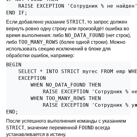
    RAISE EXCEPTION 'Сотрудник % не найден'
END IF;
STRICT
Если добавлено указание
, то запрос должен
вернуть ровно одну строку или произойдёт ошибка во
NO_DATA_FOUND
время выполнения: либо
(нет строк),
TOO_MANY_ROWS
либо
(более одной строки). Можно
использовать секцию исключений в блоке для
обработки ошибок, например:
BEGIN

    SELECT * INTO STRICT myrec FROM emp WHE
    EXCEPTION

        WHEN NO_DATA_FOUND THEN

            RAISE EXCEPTION 'Сотрудник % не
        WHEN TOO_MANY_ROWS THEN

            RAISE EXCEPTION 'Сотрудник % уж
END;
После успешного выполнения команды с указанием
STRICT
FOUND
, значение переменной
всегда
устанавливается в истину.