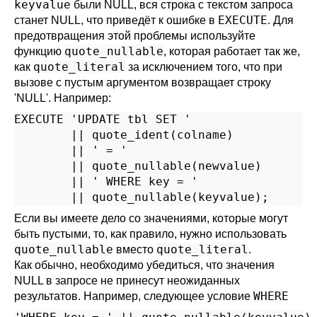
keyvalue
были NULL, вся строка с текстом запроса
EXECUTE
станет NULL, что приведёт к ошибке в
. Для
предотвращения этой проблемы используйте
quote_nullable
функцию
, которая работает так же,
quote_literal
как
за исключением того, что при
вызове с пустым аргументом возвращает строку
'NULL'. Например:
EXECUTE 'UPDATE tbl SET '

        || quote_ident(colname)

        || ' = '

        || quote_nullable(newvalue)

        || ' WHERE key = '

        || quote_nullable(keyvalue);
Если вы имеете дело со значениями, которые могут
быть пустыми, то, как правило, нужно использовать
quote_nullable
quote_literal
вместо
.
Как обычно, необходимо убедиться, что значения
NULL в запросе не принесут неожиданных
WHERE
результатов. Например, следующее условие