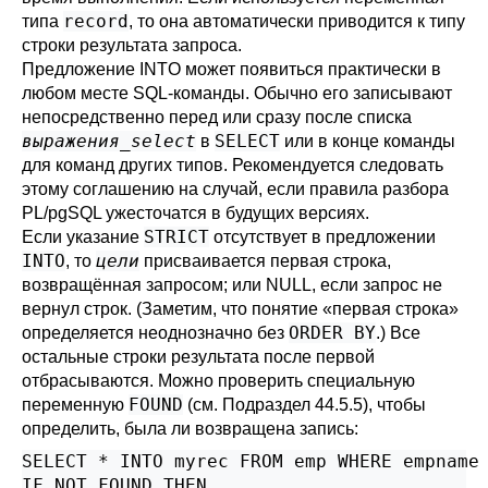
record
типа
, то она автоматически приводится к типу
строки результата запроса.
Предложение INTO может появиться практически в
любом месте SQL-команды. Обычно его записывают
непосредственно перед или сразу после списка
выражения_select
SELECT
в
или в конце команды
для команд других типов. Рекомендуется следовать
этому соглашению на случай, если правила разбора
PL/pgSQL
ужесточатся в будущих версиях.
STRICT
Если указание
отсутствует в предложении
INTO
цели
, то
присваивается первая строка,
возвращённая запросом; или NULL, если запрос не
вернул строк. (Заметим, что понятие
«
первая строка
»
ORDER BY
определяется неоднозначно без
.) Все
остальные строки результата после первой
отбрасываются. Можно проверить специальную
FOUND
переменную
(см.
Подраздел 44.5.5
), чтобы
определить, была ли возвращена запись:
SELECT * INTO myrec FROM emp WHERE empname 
IF NOT FOUND THEN
