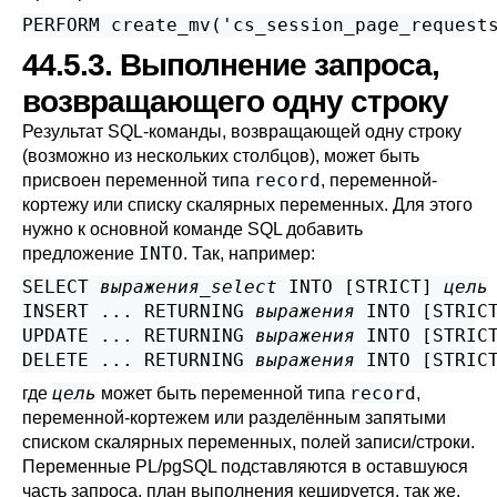
PERFORM create_mv('cs_session_page_request
44.5.3. Выполнение запроса,
возвращающего одну строку
Результат SQL-команды, возвращающей одну строку
(возможно из нескольких столбцов), может быть
record
присвоен переменной типа
, переменной-
кортежу или списку скалярных переменных. Для этого
нужно к основной команде SQL добавить
INTO
предложение
. Так, например:
SELECT 
выражения_select
 INTO [
STRICT
] 
цель
INSERT ... RETURNING 
выражения
 INTO [
STRIC
UPDATE ... RETURNING 
выражения
 INTO [
STRIC
DELETE ... RETURNING 
выражения
 INTO [
STRIC
цель
record
где
может быть переменной типа
,
переменной-кортежем или разделённым запятыми
списком скалярных переменных, полей записи/строки.
Переменные
PL/pgSQL
подставляются в оставшуюся
часть запроса, план выполнения кешируется, так же,