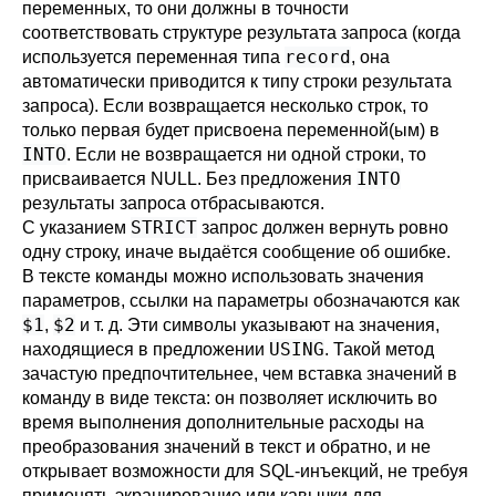
переменных, то они должны в точности
соответствовать структуре результата запроса (когда
record
используется переменная типа
, она
автоматически приводится к типу строки результата
запроса). Если возвращается несколько строк, то
только первая будет присвоена переменной(ым) в
INTO
. Если не возвращается ни одной строки, то
INTO
присваивается NULL. Без предложения
результаты запроса отбрасываются.
STRICT
С указанием
запрос должен вернуть ровно
одну строку, иначе выдаётся сообщение об ошибке.
В тексте команды можно использовать значения
параметров, ссылки на параметры обозначаются как
$1
$2
,
и т. д. Эти символы указывают на значения,
USING
находящиеся в предложении
. Такой метод
зачастую предпочтительнее, чем вставка значений в
команду в виде текста: он позволяет исключить во
время выполнения дополнительные расходы на
преобразования значений в текст и обратно, и не
открывает возможности для SQL-инъекций, не требуя
применять экранирование или кавычки для