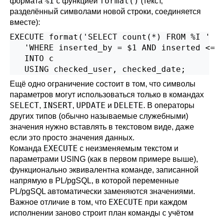
%I
format()
формата
с функцией
(текст,
разделённый символами новой строки, соединяется
вместе):
EXECUTE format('SELECT count(*) FROM %I '

   'WHERE inserted_by = $1 AND inserted <= 
   INTO c

   USING checked_user, checked_date;
Ещё одно ограничение состоит в том, что символы
параметров могут использоваться только в командах
SELECT
INSERT
UPDATE
DELETE
,
,
и
. В операторы
других типов (обычно называемые служебными)
значения нужно вставлять в текстовом виде, даже
если это просто значения данных.
EXECUTE
Команда
c неизменяемым текстом и
параметрами USING (как в первом примере выше),
функционально эквивалентна команде, записанной
напрямую в
PL/pgSQL
, в которой переменные
PL/pgSQL
автоматически заменяются значениями.
EXECUTE
Важное отличие в том, что
при каждом
исполнении заново строит план команды с учётом