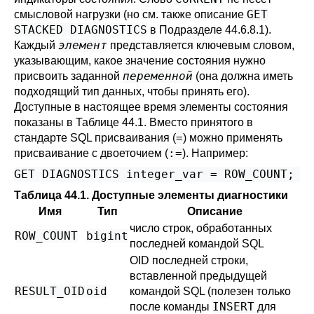
GET
смысловой нагрузки (но см. также описание
STACKED DIAGNOSTICS
в
Подразделе 44.6.8.1
).
элемент
Каждый
представляется ключевым словом,
указывающим, какое значение состояния нужно
переменной
присвоить заданной
(она должна иметь
подходящий тип данных, чтобы принять его).
Доступные в настоящее время элементы состояния
показаны в
Таблице 44.1
. Вместо принятого в
=
стандарте SQL присваивания (
) можно применять
:=
присваивание с двоеточием (
). Например:
GET DIAGNOSTICS integer_var = ROW_COUNT;
Таблица 44.1. Доступные элементы диагностики
Имя
Тип
Описание
число строк, обработанных
ROW_COUNT
bigint
последней командой
SQL
OID последней строки,
вставленной предыдущей
RESULT_OID
oid
командой
SQL
(полезен только
INSERT
после команды
для