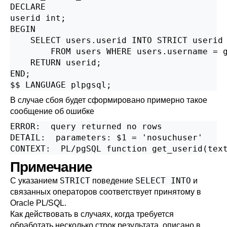
DECLARE

userid int;

BEGIN

    SELECT users.userid INTO STRICT userid

        FROM users WHERE users.username = g
    RETURN userid;

END;

$$ LANGUAGE plpgsql;
В случае сбоя будет сформировано примерно такое
сообщение об ошибке
ERROR:  query returned no rows

DETAIL:  parameters: $1 = 'nosuchuser'

CONTEXT:  PL/pgSQL function get_userid(tex
Примечание
STRICT
SELECT INTO
С указанием
поведение
и
связанных операторов соответствует принятому в
Oracle PL/SQL.
Как действовать в случаях, когда требуется
обработать несколько строк результата, описано в