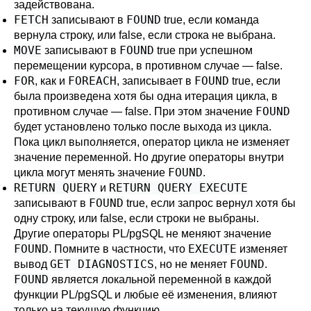
задействована.
FETCH
FOUND
записывают в
true, если команда
вернула строку, или false, если строка не выбрана.
MOVE
FOUND
записывают в
true при успешном
перемещении курсора, в противном случае — false.
FOR
FOREACH
FOUND
, как и
, записывает в
true, если
была произведена хотя бы одна итерация цикла, в
FOUND
противном случае — false. При этом значение
будет установлено только после выхода из цикла.
Пока цикл выполняется, оператор цикла не изменяет
значение переменной. Но другие операторы внутри
FOUND
цикла могут менять значение
.
RETURN QUERY
RETURN QUERY EXECUTE
и
FOUND
записывают в
true, если запрос вернул хотя бы
одну строку, или false, если строки не выбраны.
Другие операторы
PL/pgSQL
не меняют значение
FOUND
EXECUTE
. Помните в частности, что
изменяет
GET DIAGNOSTICS
FOUND
вывод
, но не меняет
.
FOUND
является локальной переменной в каждой
функции
PL/pgSQL
и любые её изменения, влияют
только на текущую функцию.