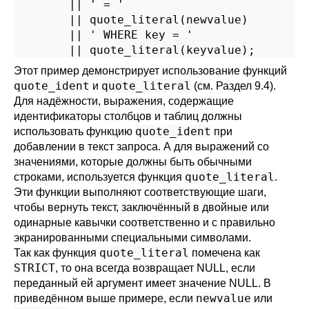
        || ' = '

        || quote_literal(newvalue)

        || ' WHERE key = '

        || quote_literal(keyvalue);
Этот пример демонстрирует использование функций
quote_ident
quote_literal
и
(см.
Раздел 9.4
).
Для надёжности, выражения, содержащие
идентификаторы столбцов и таблиц должны
quote_ident
использовать функцию
при
добавлении в текст запроса. А для выражений со
значениями, которые должны быть обычными
quote_literal
строками, используется функция
.
Эти функции выполняют соответствующие шаги,
чтобы вернуть текст, заключённый в двойные или
одинарные кавычки соответственно и с правильно
экранированными специальными символами.
quote_literal
Так как функция
помечена как
STRICT
, то она всегда возвращает NULL, если
переданный ей аргумент имеет значение NULL. В
newvalue
приведённом выше примере, если
или