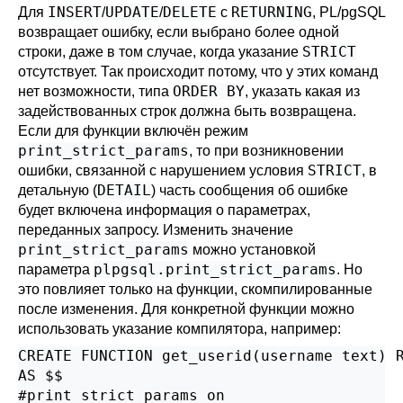
INSERT
UPDATE
DELETE
RETURNING
Для
/
/
с
,
PL/pgSQL
возвращает ошибку, если выбрано более одной
STRICT
строки, даже в том случае, когда указание
отсутствует. Так происходит потому, что у этих команд
ORDER BY
нет возможности, типа
, указать какая из
задействованных строк должна быть возвращена.
Если для функции включён режим
print_strict_params
, то при возникновении
STRICT
ошибки, связанной с нарушением условия
, в
DETAIL
детальную (
) часть сообщения об ошибке
будет включена информация о параметрах,
переданных запросу. Изменить значение
print_strict_params
можно установкой
plpgsql.print_strict_params
параметра
. Но
это повлияет только на функции, скомпилированные
после изменения. Для конкретной функции можно
использовать указание компилятора, например:
CREATE FUNCTION get_userid(username text) R
AS $$

#print_strict_params on
