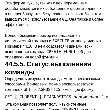
Эта форма лучше, так как с ней переменные
обрабатываются в их собственном формате данных,
а не преобразуются безусловно в текст, чтобы затем
%L
выводиться с использованием
. Она также и более
эффективна.
Более объёмный пример использования
EXECUTE
динамической команды и
можно увидеть в
Примере 44.10
. В нём создаётся и динамически
CREATE FUNCTION
выполняется команда
для
определения новой функции.
44.5.5. Статус выполнения
команды
Определить результат команды можно несколькими
способами. Во-первых, можно воспользоваться
GET DIAGNOSTICS
командой
, имеющей форму:
GET [
 CURRENT 
] DIAGNOSTICS 
переменная
 { =
Эта команда позволяет получить системные
CURRENT
индикаторы состояния. Слово
не несёт