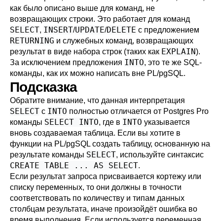
как было описано выше для команд, не
возвращающих строки. Это работает для команд
SELECT
INSERT
UPDATE
DELETE
,
/
/
с предложением
RETURNING
и служебных команд, возвращающих
EXPLAIN
результат в виде набора строк (таких как
).
INTO
За исключением предложения
, это те же SQL-
команды, как их можно написать вне
PL/pgSQL
.
Подсказка
Обратите внимание, что данная интерпретация
SELECT
INTO
с
полностью отличается от
Postgres Pro
SELECT INTO
INTO
команды
, где в
указывается
вновь создаваемая таблица. Если вы хотите в
функции на
PL/pgSQL
создать таблицу, основанную на
SELECT
результате команды
, используйте синтаксис
CREATE TABLE ... AS SELECT
.
Если результат запроса присваивается кортежу или
списку переменных, то они должны в точности
соответствовать по количеству и типам данных
столбцам результата, иначе произойдёт ошибка во
время выполнения. Если используется переменная