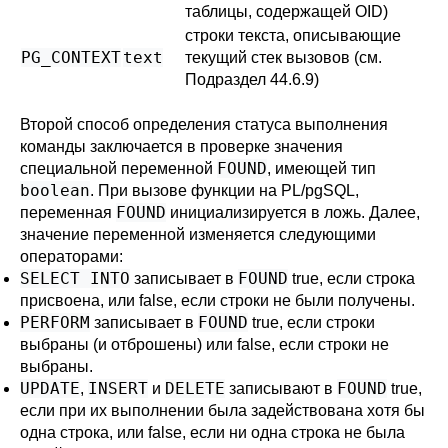
таблицы, содержащей OID)
строки текста, описывающие
PG_CONTEXT
text
текущий стек вызовов (см.
Подраздел 44.6.9
)
Второй способ определения статуса выполнения
команды заключается в проверке значения
FOUND
специальной переменной
, имеющей тип
boolean
. При вызове функции на
PL/pgSQL
,
FOUND
переменная
инициализируется в ложь. Далее,
значение переменной изменяется следующими
операторами:
SELECT INTO
FOUND
записывает в
true, если строка
присвоена, или false, если строки не были получены.
PERFORM
FOUND
записывает в
true, если строки
выбраны (и отброшены) или false, если строки не
выбраны.
UPDATE
INSERT
DELETE
FOUND
,
и
записывают в
true,
если при их выполнении была задействована хотя бы
одна строка, или false, если ни одна строка не была