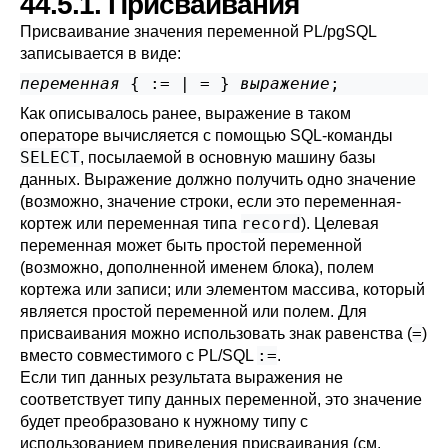
44.5.1. Присваивания
Присваивание значения переменной
PL/pgSQL
записывается в виде:
переменная
 { := | = } 
выражение
Как описывалось ранее, выражение в таком
операторе вычисляется с помощью SQL-команды
SELECT
, посылаемой в основную машину базы
данных. Выражение должно получить одно значение
(возможно, значение строки, если это переменная-
record
кортеж или переменная типа
). Целевая
переменная может быть простой переменной
(возможно, дополненной именем блока), полем
кортежа или записи; или элементом массива, который
является простой переменной или полем. Для
=
присваивания можно использовать знак равенства (
)
:=
вместо совместимого с PL/SQL
.
Если тип данных результата выражения не
соответствует типу данных переменной, это значение
будет преобразовано к нужному типу с
использованием приведения присваивания (см.