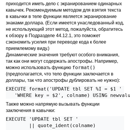
приходится иметь дело с экранированием одинарных
кавычек. Рекомендуемым методом для взятия текста
в кавычки в теле функции является экранирование
знаками доллара. (Если имеется унаследованный код,
не использующий этот метод, пожалуйста, обратитесь
к обзору в
Подразделе 44.12.1
, это поможет
сэкономить усилия при переводе кода к более
приемлемому виду.)
Динамические значения требуют особого внимания,
так как они могут содержать апострофы. Например,
format()
можно использовать функцию
(предполагается, что тело функции заключается в
доллары, так что апострофы дублировать не нужно):
EXECUTE format('UPDATE tbl SET %I = $1 '

   'WHERE key = $2', colname) USING newval
Также можно напрямую вызывать функции
заключения в кавычки:
EXECUTE 'UPDATE tbl SET '

        || quote_ident(colname)
