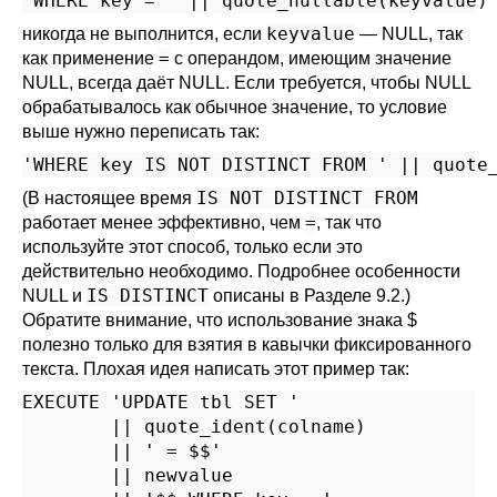
'WHERE key = ' || quote_nullable(keyvalue)
keyvalue
никогда не выполнится, если
— NULL, так
=
как применение
с операндом, имеющим значение
NULL, всегда даёт NULL. Если требуется, чтобы NULL
обрабатывалось как обычное значение, то условие
выше нужно переписать так:
'WHERE key IS NOT DISTINCT FROM ' || quote
IS NOT DISTINCT FROM
(В настоящее время
=
работает менее эффективно, чем
, так что
используйте этот способ, только если это
действительно необходимо. Подробнее особенности
IS DISTINCT
NULL и
описаны в
Разделе 9.2
.)
Обратите внимание, что использование знака $
полезно только для взятия в кавычки фиксированного
текста. Плохая идея написать этот пример так:
EXECUTE 'UPDATE tbl SET '

        || quote_ident(colname)

        || ' = $$'

        || newvalue
