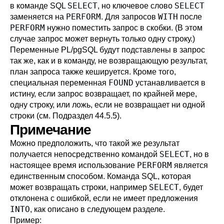
SELECT
SELECT
в команде SQL
, но ключевое слово
PERFORM
WITH
заменяется на
. Для запросов
после
PERFORM
нужно поместить запрос в скобки. (В этом
случае запрос может вернуть только одну строку.)
Переменные
PL/pgSQL
будут подставлены в запрос
так же, как и в команду, не возвращающую результат,
план запроса также кешируется. Кроме того,
FOUND
специальная переменная
устанавливается в
истину, если запрос возвращает, по крайней мере,
одну строку, или ложь, если не возвращает ни одной
строки (см.
Подраздел 44.5.5
).
Примечание
Можно предположить, что такой же результат
SELECT
получается непосредственно командой
, но в
PERFORM
настоящее время использование
является
единственным способом. Команда SQL, которая
SELECT
может возвращать строки, например
, будет
отклонена с ошибкой, если не имеет предложения
INTO
, как описано в следующем разделе.
Пример: