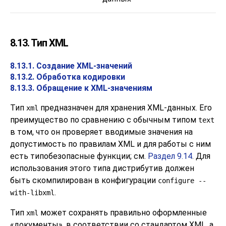
8.13. Тип
XML
8.13.1. Создание XML-значений
8.13.2. Обработка кодировки
8.13.3. Обращение к XML-значениям
Тип
предназначен для хранения XML-данных. Его
xml
преимущество по сравнению с обычным типом
text
в том, что он проверяет вводимые значения на
допустимость по правилам XML и для работы с ним
есть типобезопасные функции; см.
Раздел 9.14
. Для
использования этого типа дистрибутив должен
быть скомпилирован в конфигурации
configure --
.
with-libxml
Тип
может сохранять правильно оформленные
xml
«
документы
»
, в соответствии со стандартом XML, а