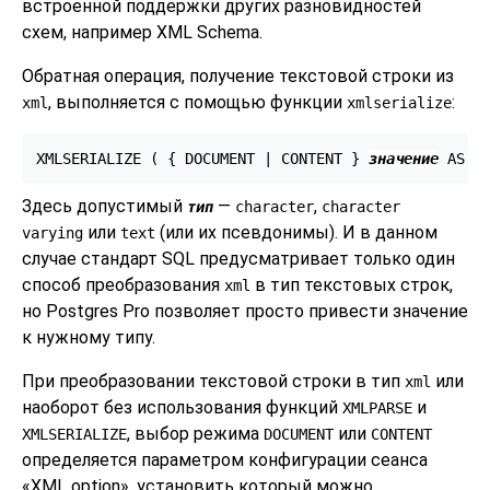
встроенной поддержки других разновидностей
схем, например XML Schema.
Обратная операция, получение текстовой строки из
, выполняется с помощью функции
:
xml
xmlserialize
XMLSERIALIZE ( { DOCUMENT | CONTENT } 
значение
 AS 
т
Здесь допустимый
—
,
тип
character
character
или
(или их псевдонимы). И в данном
varying
text
случае стандарт SQL предусматривает только один
способ преобразования
в тип текстовых строк,
xml
но Postgres Pro позволяет просто привести значение
к нужному типу.
При преобразовании текстовой строки в тип
или
xml
наоборот без использования функций
и
XMLPARSE
, выбор режима
или
XMLSERIALIZE
DOCUMENT
CONTENT
определяется параметром конфигурации сеанса
«
XML option
»
, установить который можно